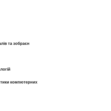
лів та зобраєн
логій
остики компютерних