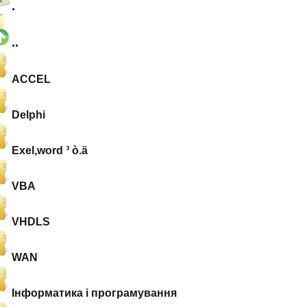
.
..
ACCEL
Delphi
Exel,word ³ ò.ä
VBA
VHDLS
WAN
Інформатика і програмування