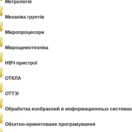
Метрологія
Механіка грунтів
Мікропроцесори
Мікрощемотехніка
НВЧ пристрої
ОТКЛА
ОТТЗІ
Обработка изобраєний в информационных системах
Обєктно-ориентоване програмування