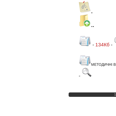
.
..
-
134Кб
-
МЕТОДИЧНІ В
-
1