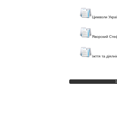
Цимволи Украї
Яворский Сте
їжття та діялн
1