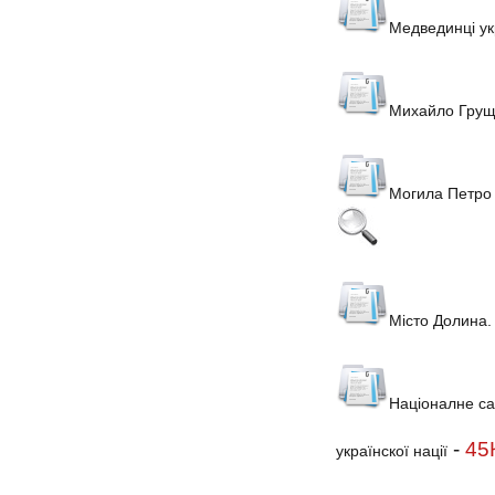
Медвединці укр
Михайло Груще
Могила Петро 
Місто Долина.
Націоналне са
-
45
українскої нації