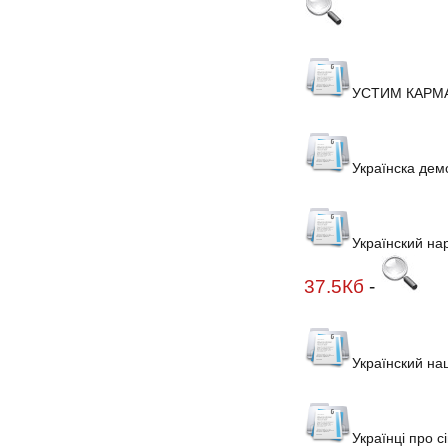
УСТИМ КАРМ
Українска дем
Українский на
37.5Кб
-
Українский на
Українці про с