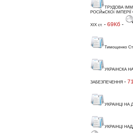
ТРУДОВА ІММІ
РОСЙжСКОї ІМПЕРІЇ
-
69Кб
-
ХІХ ст.
Тимощенко Ст
УКРАїНСКА НА
-
7
ЗАБЕЗПЕЧЕННЯ
УКРАїНЦІ НА
УКРАїНЦІ НА