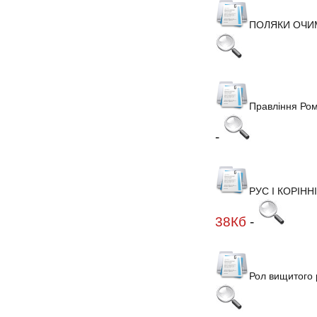
ПОЛЯКИ ОЧИМ
Правління Ром
-
РУС І КОРІНН
38Кб
-
Рол вищитого 