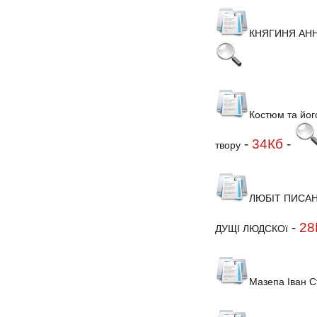
КНЯГИНЯ АННА
Костюм та йог
-
34Кб
-
твору
ЛЮБІТ ПИСАН
-
28
ДУЩІ ЛЮДСКОї
Мазепа Іван 