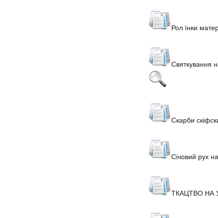
Рол їнки матер
Святкування н
Скарби скіфски
Січовий рух на
ТКАЦТВО НА 