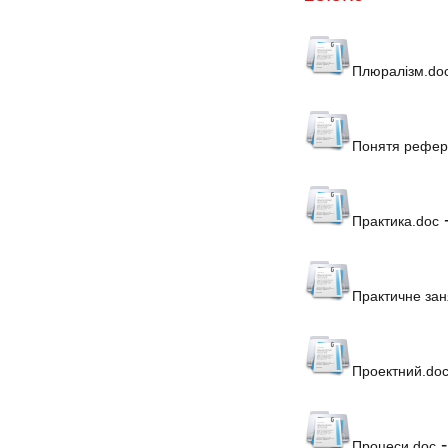
Плюралізм.do
Понятя рефер
Практика.doc
Практичне зан
Проектний.do
Процеси.doc