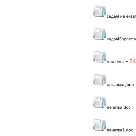
задачі на екз
задачі2проет.а
-
24
оля.docx
організаційно-
-
печатка.doc
печатка1.doc