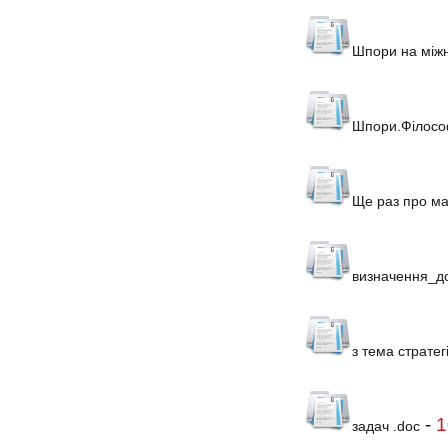
Шпори на міжн
Шпори.Філосо
Ще раз про ма
визначення_д
з тема стратег
-
1
задач .doc