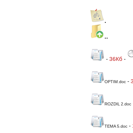
.
..
-
36Кб
-
-
OPTIM.doc
ROZDIL 2.doc
-
TEMA 5.doc