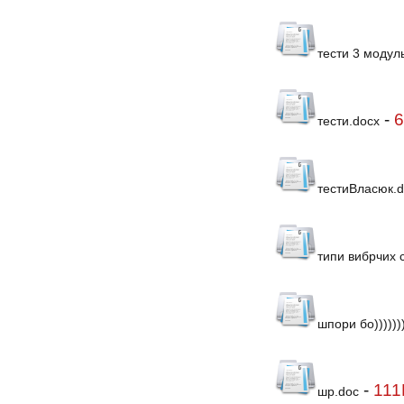
тести 3 модул
-
6
тести.docx
тестиВласюк.d
типи вибрчих 
шпори бо)))))))
-
111
шр.doc