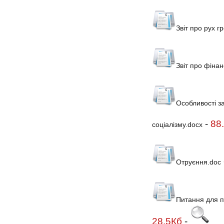
Звіт про рух г
Звіт про фінан
Особливості з
-
88
соціалізму.docx
Отруєння.doc
Питання для пі
28.5Кб
-