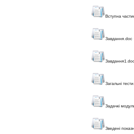
Вступна части
Завдання.doc
Завдання1.do
Загальні тести
Задачкі модул
Зведені показ