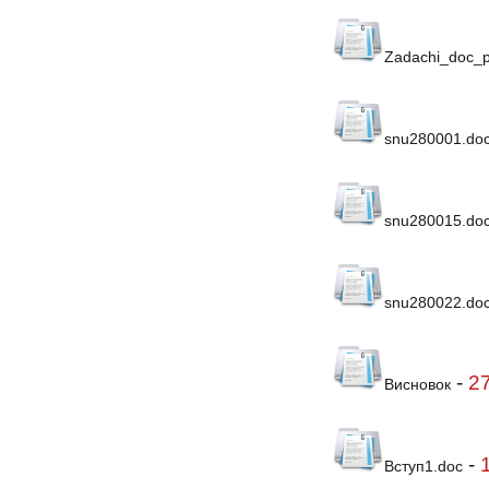
Zadachi_doc_p
snu280001.do
snu280015.do
snu280022.do
-
2
Висновок
-
Вступ1.doc