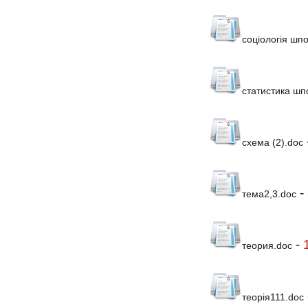
соціологія шп
статистика шп
схема (2).doc
-
тема2,3.doc
-
теория.doc
теорія111.doc