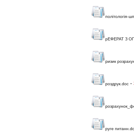
політологія-ш
рЕФЕРАТ З ОП
ризик розраху
-
роздрук.doc
розрахунок_ф
руге питанн.d