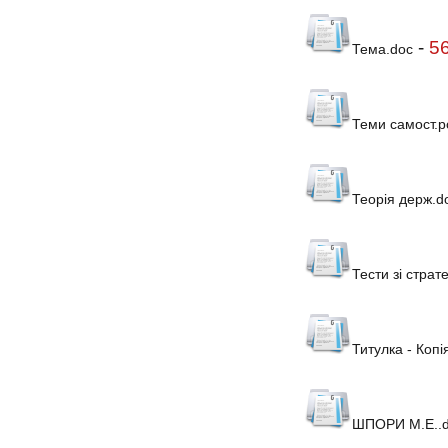
-
5
Тема.doc
Теми самост.р
Теорія держ.d
Тести зі страт
Титулка - Копі
ШПОРИ М.Е..