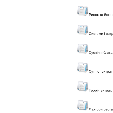
Ринок та його 
Системи і види
Суспілні блага
Сутніст витрат
Теорія витрат.
Фактори сео в