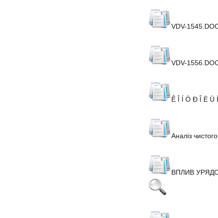
VDV-1545.DO
VDV-1556.DO
Ê Î Í Ò Ð Î Ë Ü 
Аналіз чистого
ВПЛИВ УРЯДО