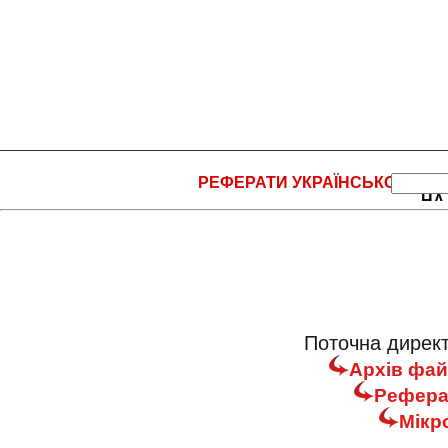
РЕФЕРАТИ УКРАЇНСЬКОЮ
НА
Поточна директ
Архів фай
Реферат
Мікр