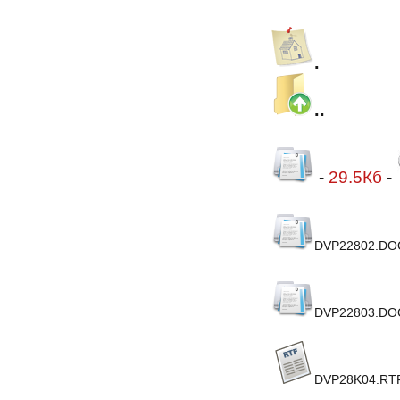
.
..
-
29.5Кб
-
DVP22802.DO
DVP22803.DO
DVP28K04.RT