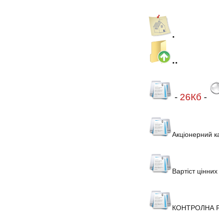
.
..
-
26Кб
-
Акціонерний к
Вартіст цінних
КОНТРОЛНА 