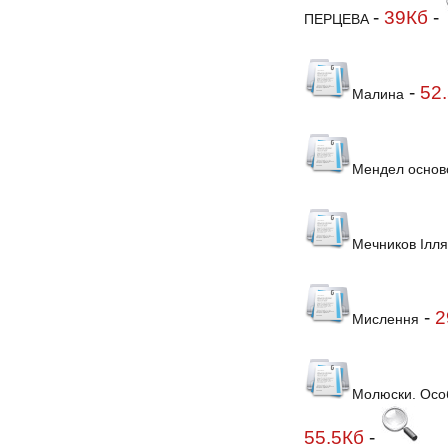
-
39Кб
-
ПЕРЦЕВА
-
52
Малина
Мендел основ
Мечников Ілля 
-
2
Мислення
Молюски. Особл
55.5Кб
-