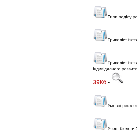
Типи поділу р
Триваліст їжт
Триваліст їжтт
індивідялного розвитк
39Кб
-
Умовні рефле
Учені-біологи 