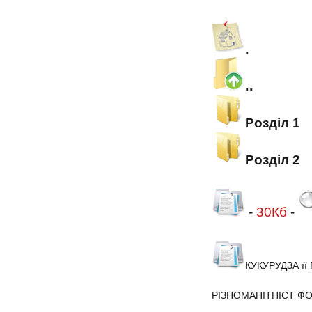
.
..
Розділ 1
Розділ 2
-
30Кб
-
КУКУРУДЗА ї
РІЗНОМАНІТНІСТ ФО