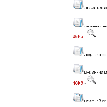
ЛЮБИСТОК Л
Ластоногі і се
35Кб
-
Людина як біол
МАК ДИКИЙ 
48Кб
-
МОЛОЧАЙ КИ