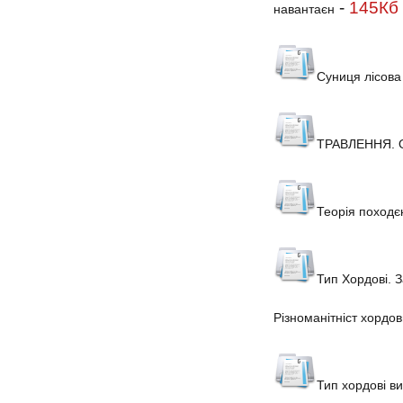
-
145Кб
навантаєн
Суниця лісова
ТРАВЛЕННЯ. 
Теорія походє
Тип Хордові. 
Різноманітніст хордов
Тип хордові в