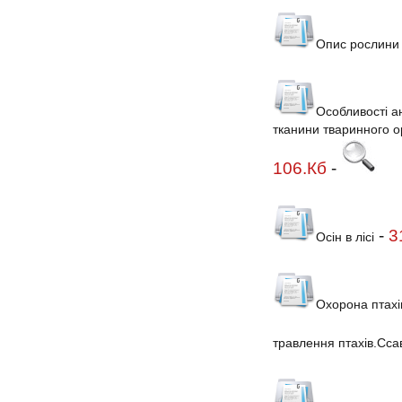
Опис рослини 
Особливості а
тканини тваринного о
106.Кб
-
-
3
Осін в лісі
Охорона птахі
травлення птахів.Сса