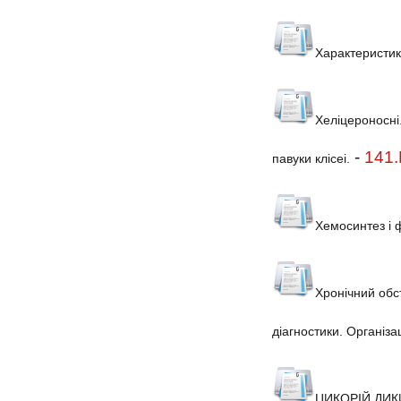
Характеристик
Хеліцероносні
-
141.
павуки клісеі.
Хемосинтез і 
Хронічний обст
діагностики. Організа
ЦИКОРІЙ ДИ