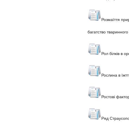
Розмаїття при
багатство тваринного 
Рол білків в ор
Рослина в їжт
Ростові фактор
Ряд Страусопо