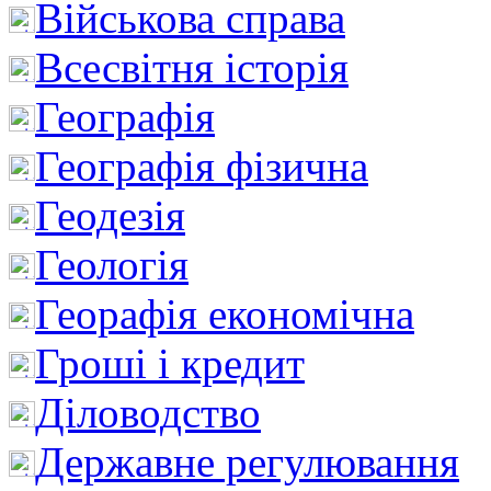
Військова справа
Всесвітня історія
Географія
Географія фізична
Геодезія
Геологія
Георафія економічна
Гроші і кредит
Діловодство
Державне регулювання