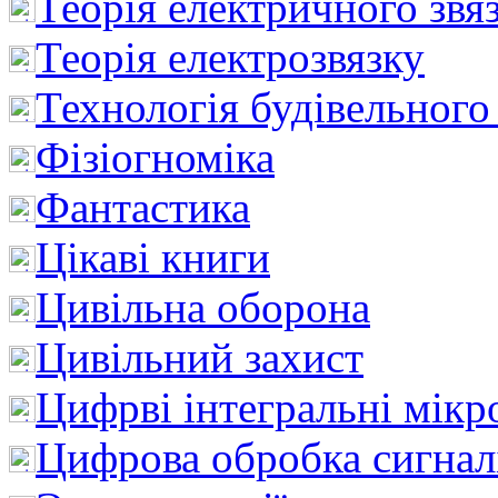
Теорія електричного звя
Теорія електрозвязку
Технологія будівельного
Фізіогноміка
Фантастика
Цікаві книги
Цивільна оборона
Цивільний захист
Цифрві інтегральні мік
Цифрова обробка сигнал