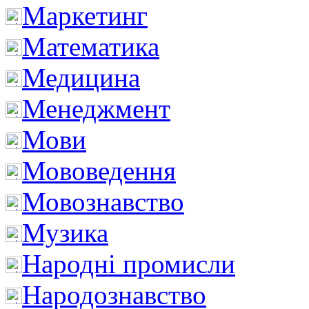
Маркетинг
Математика
Медицина
Менеджмент
Мови
Мововедення
Мовознавство
Музика
Народні промисли
Народознавство