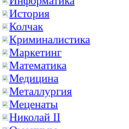
Информатика
История
Колчак
Криминалистика
Маркетинг
Математика
Медицина
Металлургия
Меценаты
Николай II