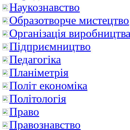
Наукознавство
Образотворче мистецтво
Організація виробництв
Підприємництво
Педагогіка
Планіметрія
Політ економіка
Політологія
Право
Правознавство