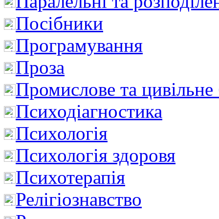
Паралельні та розподіле
Посібники
Програмування
Проза
Промислове та цивільне
Психодіагностика
Психологія
Психологія здоровя
Психотерапія
Релігіознавство