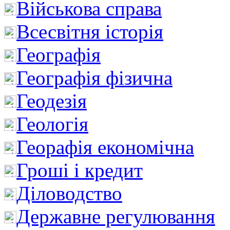
Військова справа
Всесвітня історія
Географія
Географія фізична
Геодезія
Геологія
Георафія економічна
Гроші і кредит
Діловодство
Державне регулювання