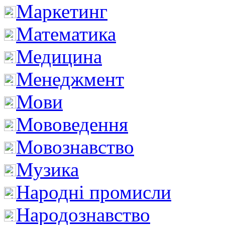
Маркетинг
Математика
Медицина
Менеджмент
Мови
Мововедення
Мовознавство
Музика
Народні промисли
Народознавство