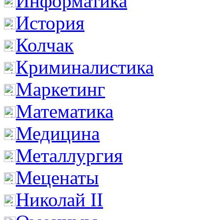
Информатика
История
Колчак
Криминалистика
Маркетинг
Математика
Медицина
Металлургия
Меценаты
Николай II