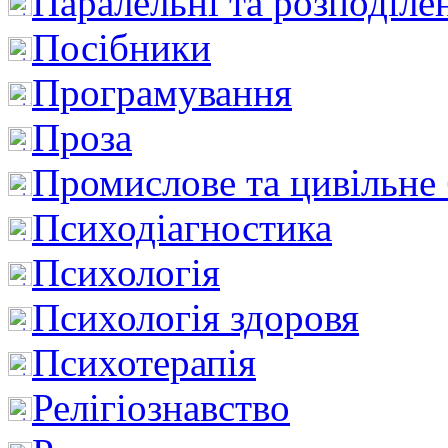
Паралельні та розподіле
Посібники
Програмування
Проза
Промислове та цивільне
Психодіагностика
Психологія
Психологія здоровя
Психотерапія
Релігіознавство