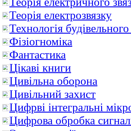
Теорія електричного звя
Теорія електрозвязку
Технологія будівельного
Фізіогноміка
Фантастика
Цікаві книги
Цивільна оборона
Цивільний захист
Цифрві інтегральні мік
Цифрова обробка сигнал