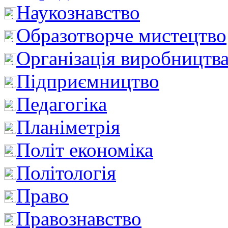
Наукознавство
Образотворче мистецтво
Організація виробництв
Підприємництво
Педагогіка
Планіметрія
Політ економіка
Політологія
Право
Правознавство