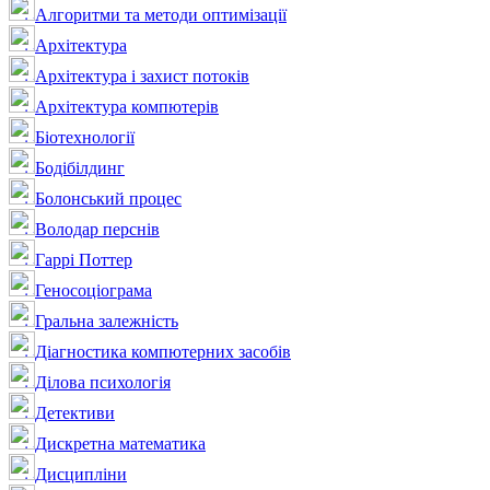
Алгоритми та методи оптимізації
Архітектура
Архітектура і захист потоків
Архітектура компютерів
Біотехнології
Бодібілдинг
Болонський процес
Володар перснів
Гаррі Поттер
Геносоціограма
Гральна залежність
Діагностика компютерних засобів
Ділова психологія
Детективи
Дискретна математика
Дисципліни