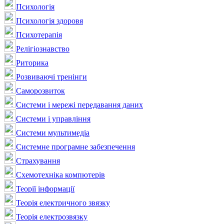
Психологія
Психологія здоровя
Психотерапія
Релігіознавство
Риторика
Розвиваючі тренінги
Саморозвиток
Системи і мережі передавання даних
Системи і управління
Системи мультимедіа
Системне програмне забезпечення
Страхування
Схемотехніка компютерів
Теорії інформації
Теорія електричного звязку
Теорія електрозвязку