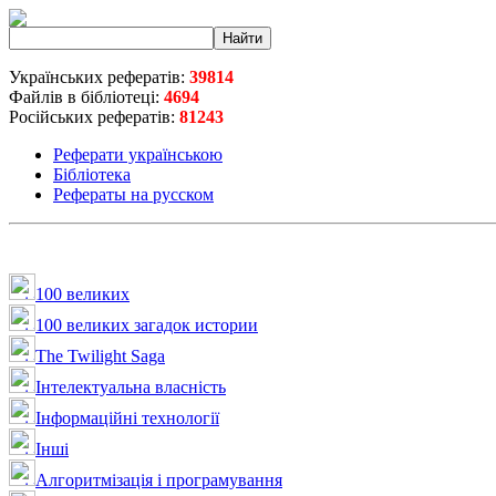
Українських рефератів:
39814
Файлів в бібліотеці:
4694
Російських рефератів:
81243
Реферати українською
Бібліотека
Рефераты на русском
100 великих
100 великих загадок истории
The Twilight Saga
Інтелектуальна влaсність
Інформаційні технології
Інші
Алгоритмізація і програмування