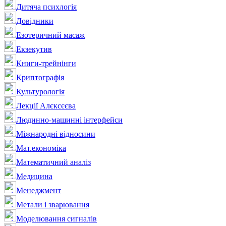
Дитяча психлогія
Довідники
Езотеричний масаж
Екзекутив
Книги-трейнінги
Криптографія
Культурологія
Лекції Алєксєєва
Людинно-машинні інтерфейси
Міжнародні відносини
Мат.економіка
Математичний аналіз
Медицина
Менеджмент
Метали і зварювання
Моделювання сигналів