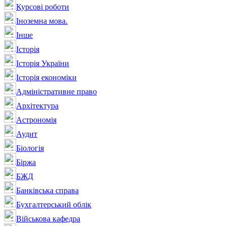
Курсові роботи
Іноземна мова.
Інше
Історія
Історія України
Історія економіки
Адміністративне право
Архітектура
Астрономія
Аудит
Біологія
Біржа
БЖД
Банківська справа
Бухгалтерський облік
Військова кафедра