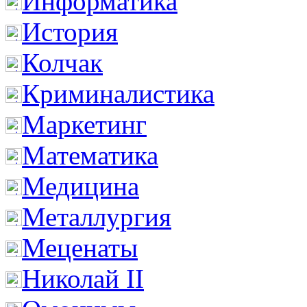
Информатика
История
Колчак
Криминалистика
Маркетинг
Математика
Медицина
Металлургия
Меценаты
Николай II