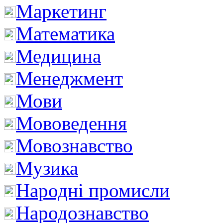
Маркетинг
Математика
Медицина
Менеджмент
Мови
Мововедення
Мовознавство
Музика
Народні промисли
Народознавство