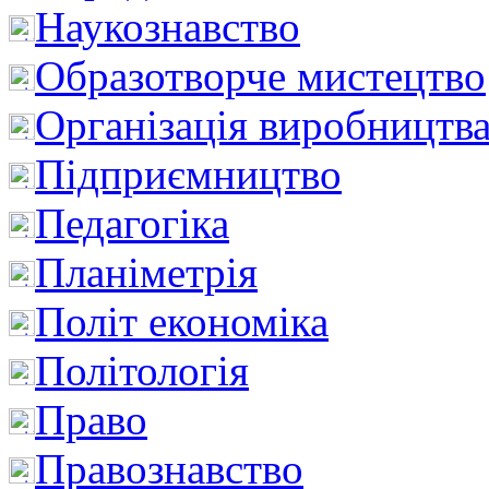
Наукознавство
Образотворче мистецтво
Організація виробництв
Підприємництво
Педагогіка
Планіметрія
Політ економіка
Політологія
Право
Правознавство