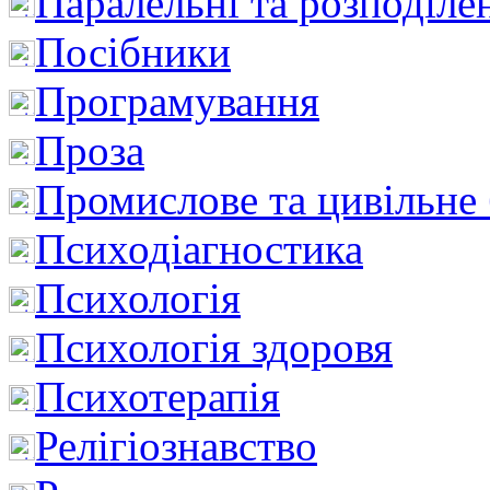
Паралельні та розподіле
Посібники
Програмування
Проза
Промислове та цивільне
Психодіагностика
Психологія
Психологія здоровя
Психотерапія
Релігіознавство