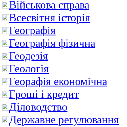
Військова справа
Всесвітня історія
Географія
Географія фізична
Геодезія
Геологія
Георафія економічна
Гроші і кредит
Діловодство
Державне регулювання