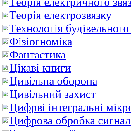
Теорія електричного звя
Теорія електрозвязку
Технологія будівельного
Фізіогноміка
Фантастика
Цікаві книги
Цивільна оборона
Цивільний захист
Цифрві інтегральні мік
Цифрова обробка сигнал