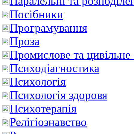
Паралельні та розподіле
Посібники
Програмування
Проза
Промислове та цивільне
Психодіагностика
Психологія
Психологія здоровя
Психотерапія
Релігіознавство