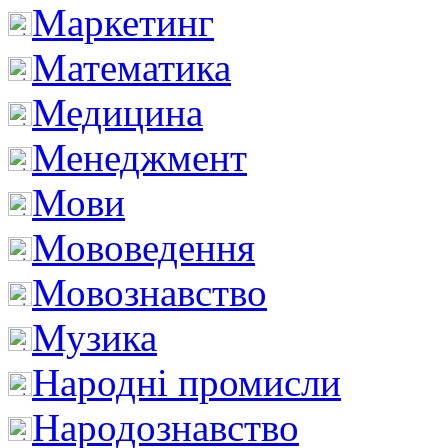
Маркетинг
Математика
Медицина
Менеджмент
Мови
Мововедення
Мовознавство
Музика
Народні промисли
Народознавство