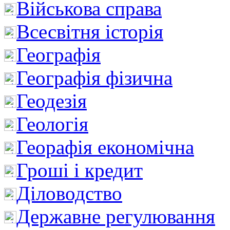
Військова справа
Всесвітня історія
Географія
Географія фізична
Геодезія
Геологія
Георафія економічна
Гроші і кредит
Діловодство
Державне регулювання