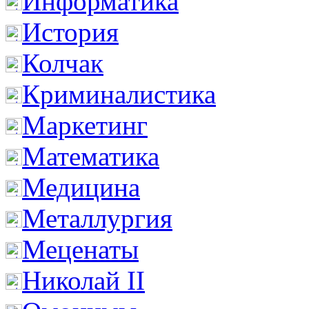
Информатика
История
Колчак
Криминалистика
Маркетинг
Математика
Медицина
Металлургия
Меценаты
Николай II