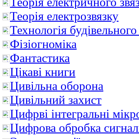
Теорія електричного звя
Теорія електрозвязку
Технологія будівельного
Фізіогноміка
Фантастика
Цікаві книги
Цивільна оборона
Цивільний захист
Цифрві інтегральні мік
Цифрова обробка сигнал