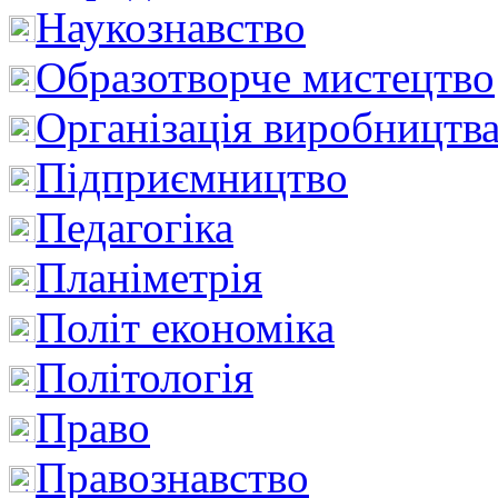
Наукознавство
Образотворче мистецтво
Організація виробництв
Підприємництво
Педагогіка
Планіметрія
Політ економіка
Політологія
Право
Правознавство