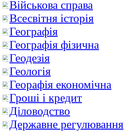
Військова справа
Всесвітня історія
Географія
Географія фізична
Геодезія
Геологія
Георафія економічна
Гроші і кредит
Діловодство
Державне регулювання