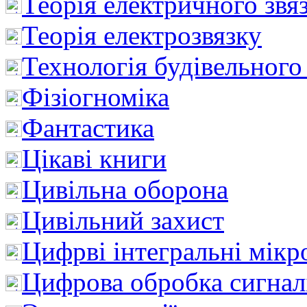
Теорія електричного звя
Теорія електрозвязку
Технологія будівельного
Фізіогноміка
Фантастика
Цікаві книги
Цивільна оборона
Цивільний захист
Цифрві інтегральні мік
Цифрова обробка сигнал