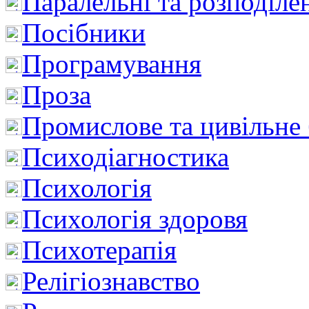
Паралельні та розподіле
Посібники
Програмування
Проза
Промислове та цивільне
Психодіагностика
Психологія
Психологія здоровя
Психотерапія
Релігіознавство