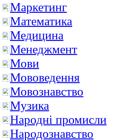
Маркетинг
Математика
Медицина
Менеджмент
Мови
Мововедення
Мовознавство
Музика
Народні промисли
Народознавство