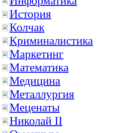
Информатика
История
Колчак
Криминалистика
Маркетинг
Математика
Медицина
Металлургия
Меценаты
Николай II