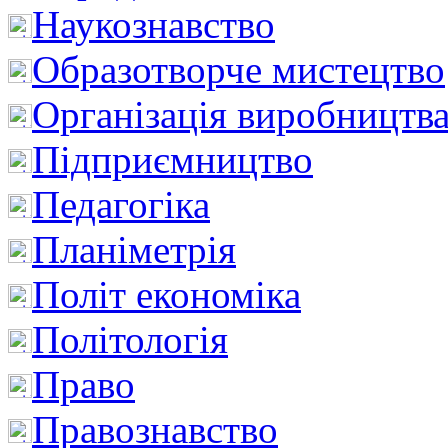
Наукознавство
Образотворче мистецтво
Організація виробництв
Підприємництво
Педагогіка
Планіметрія
Політ економіка
Політологія
Право
Правознавство