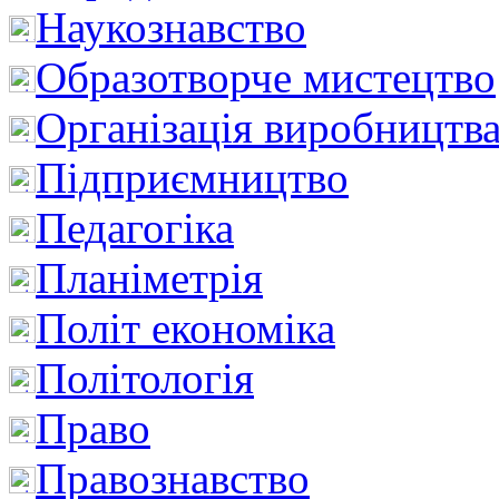
Наукознавство
Образотворче мистецтво
Організація виробництв
Підприємництво
Педагогіка
Планіметрія
Політ економіка
Політологія
Право
Правознавство