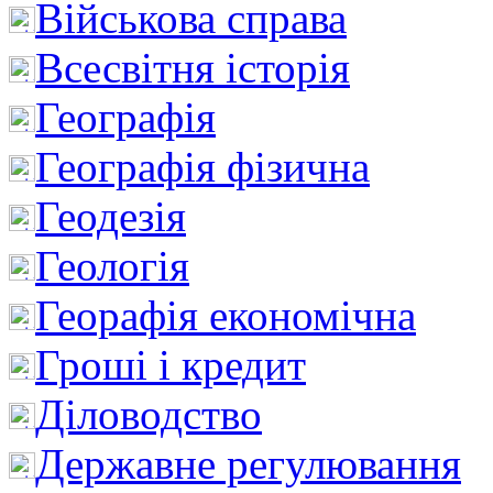
Військова справа
Всесвітня історія
Географія
Географія фізична
Геодезія
Геологія
Георафія економічна
Гроші і кредит
Діловодство
Державне регулювання