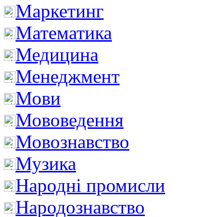
Маркетинг
Математика
Медицина
Менеджмент
Мови
Мововедення
Мовознавство
Музика
Народні промисли
Народознавство