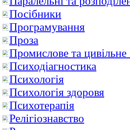
Паралельні та розподіле
Посібники
Програмування
Проза
Промислове та цивільне
Психодіагностика
Психологія
Психологія здоровя
Психотерапія
Релігіознавство