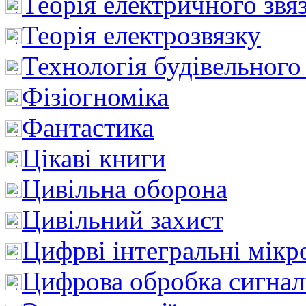
Теорія електричного звя
Теорія електрозвязку
Технологія будівельного
Фізіогноміка
Фантастика
Цікаві книги
Цивільна оборона
Цивільний захист
Цифрві інтегральні мік
Цифрова обробка сигнал