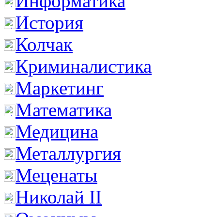
Информатика
История
Колчак
Криминалистика
Маркетинг
Математика
Медицина
Металлургия
Меценаты
Николай II