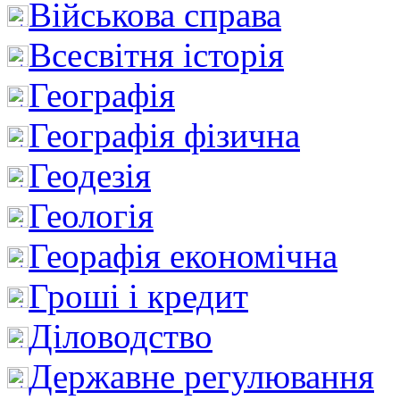
Військова справа
Всесвітня історія
Географія
Географія фізична
Геодезія
Геологія
Георафія економічна
Гроші і кредит
Діловодство
Державне регулювання