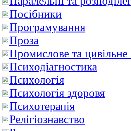
Паралельні та розподіле
Посібники
Програмування
Проза
Промислове та цивільне
Психодіагностика
Психологія
Психологія здоровя
Психотерапія
Релігіознавство