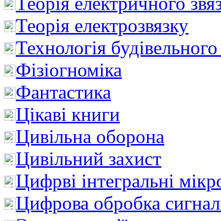
Теорія електричного звя
Теорія електрозвязку
Технологія будівельного
Фізіогноміка
Фантастика
Цікаві книги
Цивільна оборона
Цивільний захист
Цифрві інтегральні мік
Цифрова обробка сигнал