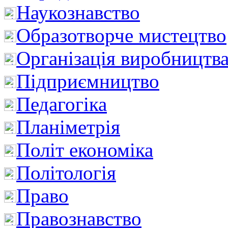
Наукознавство
Образотворче мистецтво
Організація виробництв
Підприємництво
Педагогіка
Планіметрія
Політ економіка
Політологія
Право
Правознавство