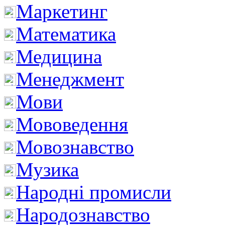
Маркетинг
Математика
Медицина
Менеджмент
Мови
Мововедення
Мовознавство
Музика
Народні промисли
Народознавство