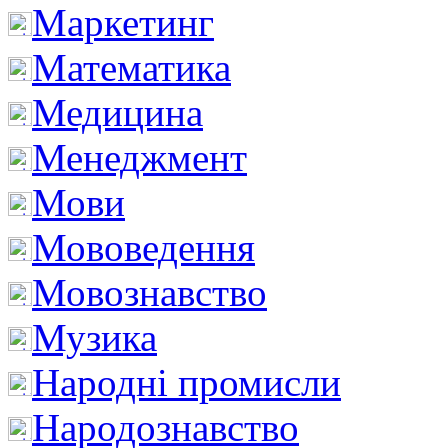
Маркетинг
Математика
Медицина
Менеджмент
Мови
Мововедення
Мовознавство
Музика
Народні промисли
Народознавство