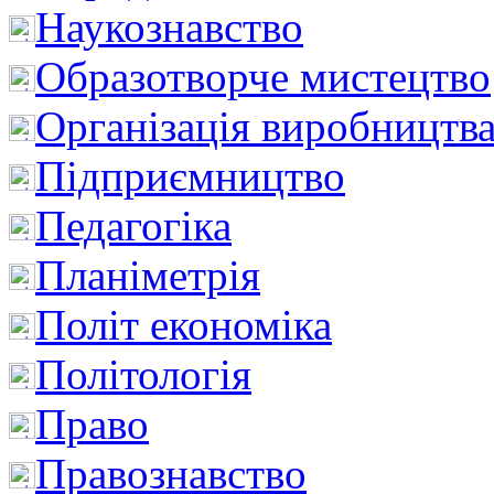
Наукознавство
Образотворче мистецтво
Організація виробництв
Підприємництво
Педагогіка
Планіметрія
Політ економіка
Політологія
Право
Правознавство