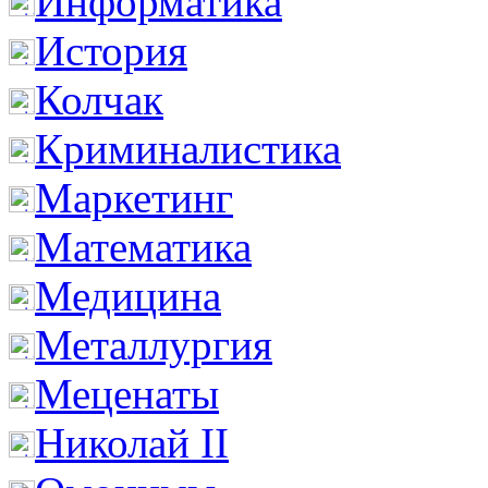
Информатика
История
Колчак
Криминалистика
Маркетинг
Математика
Медицина
Металлургия
Меценаты
Николай II