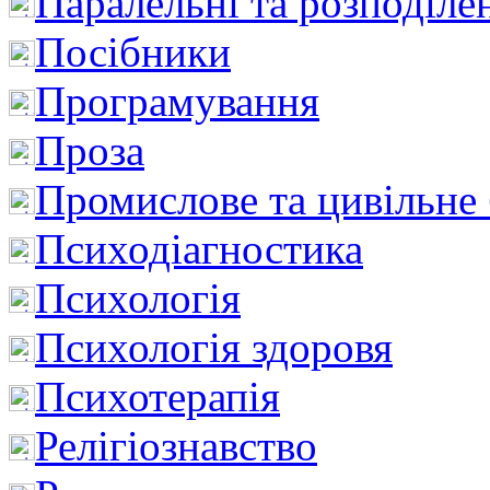
Паралельні та розподіле
Посібники
Програмування
Проза
Промислове та цивільне
Психодіагностика
Психологія
Психологія здоровя
Психотерапія
Релігіознавство