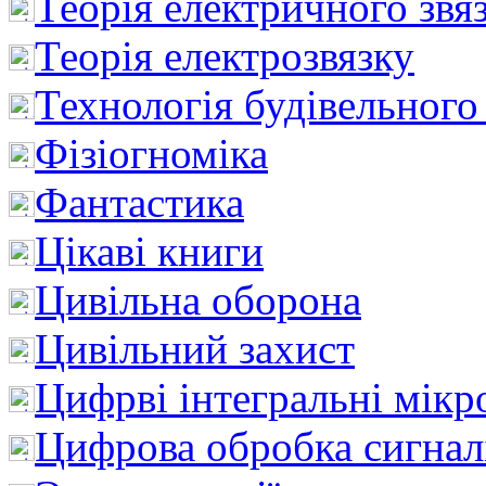
Теорія електричного звя
Теорія електрозвязку
Технологія будівельного
Фізіогноміка
Фантастика
Цікаві книги
Цивільна оборона
Цивільний захист
Цифрві інтегральні мік
Цифрова обробка сигнал