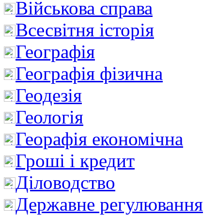
Військова справа
Всесвітня історія
Географія
Географія фізична
Геодезія
Геологія
Георафія економічна
Гроші і кредит
Діловодство
Державне регулювання