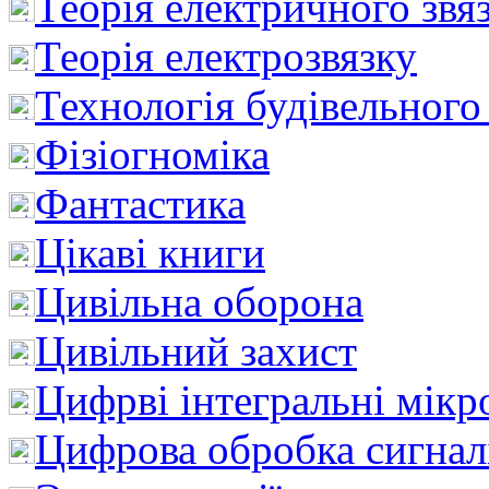
Теорія електричного звя
Теорія електрозвязку
Технологія будівельного
Фізіогноміка
Фантастика
Цікаві книги
Цивільна оборона
Цивільний захист
Цифрві інтегральні мік
Цифрова обробка сигнал