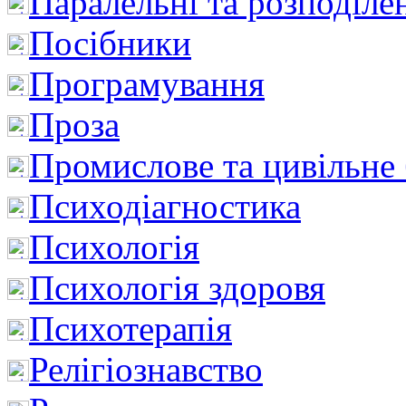
Паралельні та розподіле
Посібники
Програмування
Проза
Промислове та цивільне
Психодіагностика
Психологія
Психологія здоровя
Психотерапія
Релігіознавство