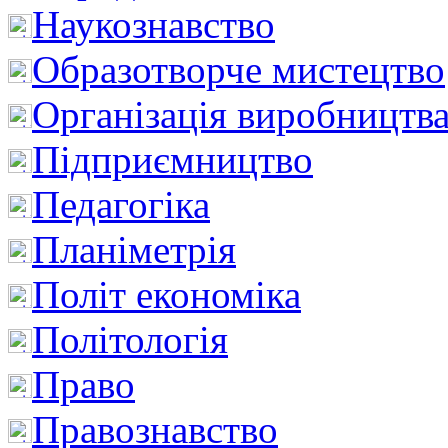
Наукознавство
Образотворче мистецтво
Організація виробництв
Підприємництво
Педагогіка
Планіметрія
Політ економіка
Політологія
Право
Правознавство