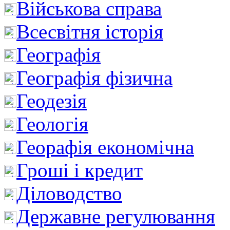
Військова справа
Всесвітня історія
Географія
Географія фізична
Геодезія
Геологія
Георафія економічна
Гроші і кредит
Діловодство
Державне регулювання