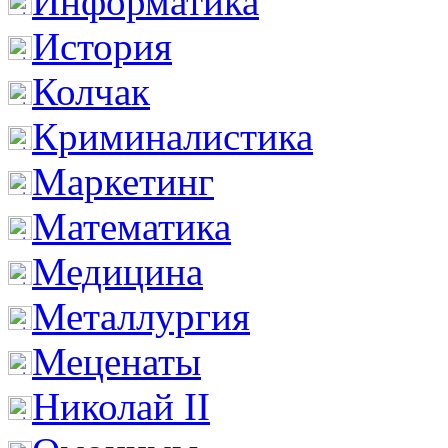
Информатика
История
Колчак
Криминалистика
Маркетинг
Математика
Медицина
Металлургия
Меценаты
Николай II