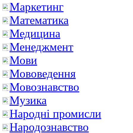
Маркетинг
Математика
Медицина
Менеджмент
Мови
Мововедення
Мовознавство
Музика
Народні промисли
Народознавство