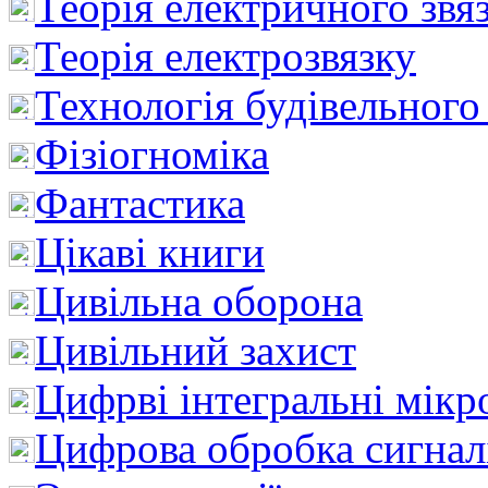
Теорія електричного звя
Теорія електрозвязку
Технологія будівельного
Фізіогноміка
Фантастика
Цікаві книги
Цивільна оборона
Цивільний захист
Цифрві інтегральні мік
Цифрова обробка сигнал