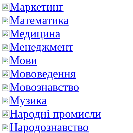
Маркетинг
Математика
Медицина
Менеджмент
Мови
Мововедення
Мовознавство
Музика
Народні промисли
Народознавство