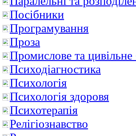
Паралельні та розподіле
Посібники
Програмування
Проза
Промислове та цивільне
Психодіагностика
Психологія
Психологія здоровя
Психотерапія
Релігіознавство