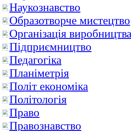
Наукознавство
Образотворче мистецтво
Організація виробництв
Підприємництво
Педагогіка
Планіметрія
Політ економіка
Політологія
Право
Правознавство