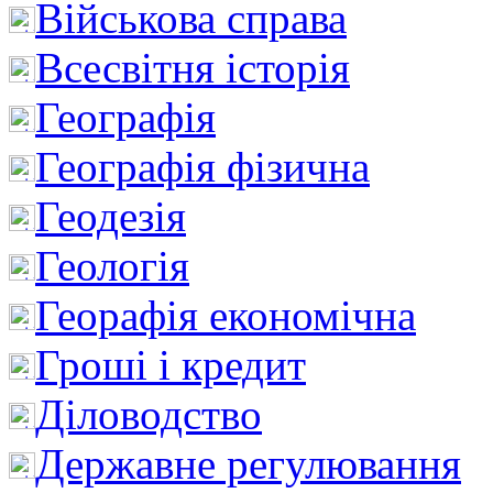
Військова справа
Всесвітня історія
Географія
Географія фізична
Геодезія
Геологія
Георафія економічна
Гроші і кредит
Діловодство
Державне регулювання