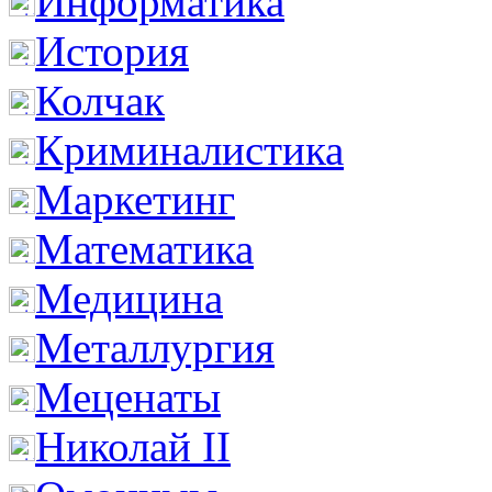
Информатика
История
Колчак
Криминалистика
Маркетинг
Математика
Медицина
Металлургия
Меценаты
Николай II