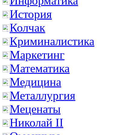
Информатика
История
Колчак
Криминалистика
Маркетинг
Математика
Медицина
Металлургия
Меценаты
Николай II