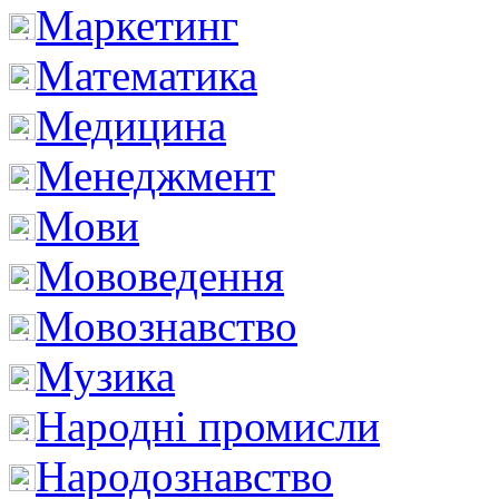
Маркетинг
Математика
Медицина
Менеджмент
Мови
Мововедення
Мовознавство
Музика
Народні промисли
Народознавство