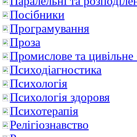
Паралельні та розподіле
Посібники
Програмування
Проза
Промислове та цивільне
Психодіагностика
Психологія
Психологія здоровя
Психотерапія
Релігіознавство