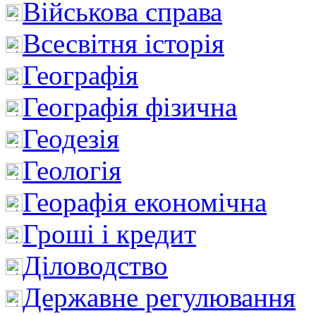
Військова справа
Всесвітня історія
Географія
Географія фізична
Геодезія
Геологія
Георафія економічна
Гроші і кредит
Діловодство
Державне регулювання