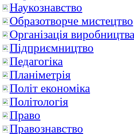
Наукознавство
Образотворче мистецтво
Організація виробництв
Підприємництво
Педагогіка
Планіметрія
Політ економіка
Політологія
Право
Правознавство