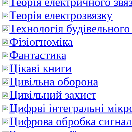
Теорія електричного звя
Теорія електрозвязку
Технологія будівельного
Фізіогноміка
Фантастика
Цікаві книги
Цивільна оборона
Цивільний захист
Цифрві інтегральні мік
Цифрова обробка сигнал