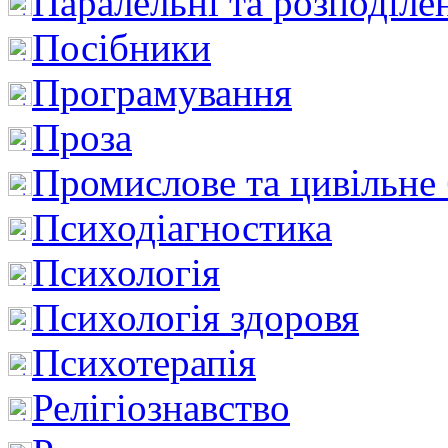
Паралельні та розподіле
Посібники
Програмування
Проза
Промислове та цивільне
Психодіагностика
Психологія
Психологія здоровя
Психотерапія
Релігіознавство