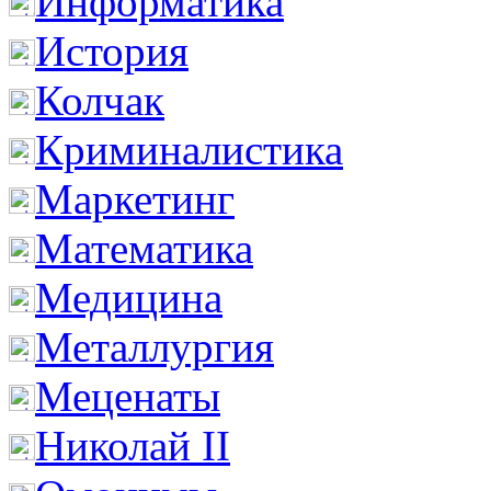
Информатика
История
Колчак
Криминалистика
Маркетинг
Математика
Медицина
Металлургия
Меценаты
Николай II