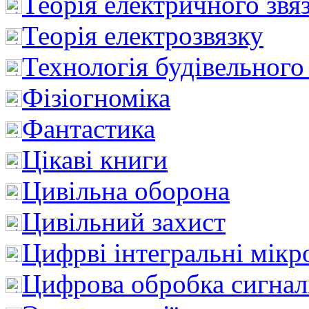
Теорія електричного звя
Теорія електрозвязку
Технологія будівельного
Фізіогноміка
Фантастика
Цікаві книги
Цивільна оборона
Цивільний захист
Цифрві інтегральні мік
Цифрова обробка сигнал