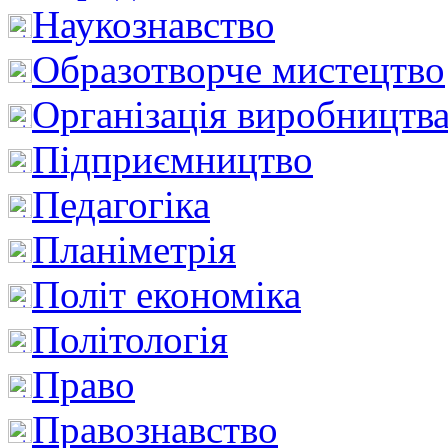
Наукознавство
Образотворче мистецтво
Організація виробництв
Підприємництво
Педагогіка
Планіметрія
Політ економіка
Політологія
Право
Правознавство