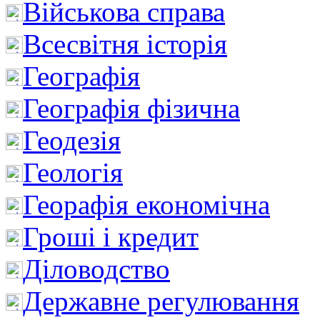
Військова справа
Всесвітня історія
Географія
Географія фізична
Геодезія
Геологія
Георафія економічна
Гроші і кредит
Діловодство
Державне регулювання