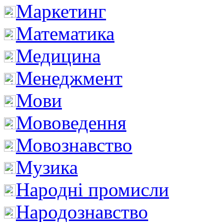
Маркетинг
Математика
Медицина
Менеджмент
Мови
Мововедення
Мовознавство
Музика
Народні промисли
Народознавство