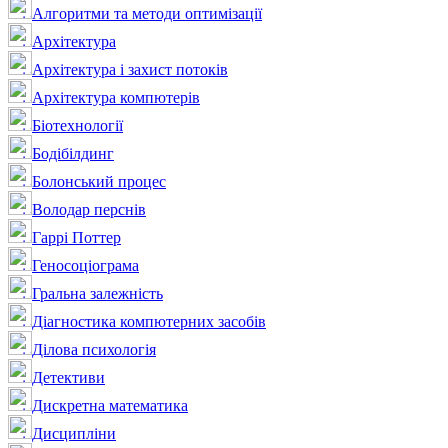
Алгоритми та методи оптимізації
Архітектура
Архітектура і захист потоків
Архітектура компютерів
Біотехнології
Бодібілдинг
Болонський процес
Володар перснів
Гаррі Поттер
Геносоціограма
Гральна залежність
Діагностика компютерних засобів
Ділова психологія
Детективи
Дискретна математика
Дисципліни