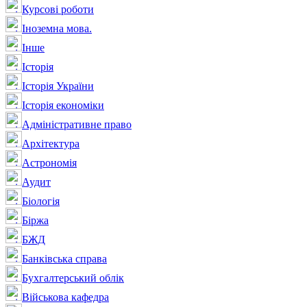
Курсові роботи
Іноземна мова.
Інше
Історія
Історія України
Історія економіки
Адміністративне право
Архітектура
Астрономія
Аудит
Біологія
Біржа
БЖД
Банківська справа
Бухгалтерський облік
Військова кафедра