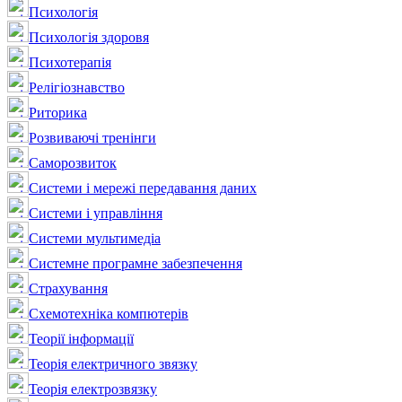
Психологія
Психологія здоровя
Психотерапія
Релігіознавство
Риторика
Розвиваючі тренінги
Саморозвиток
Системи і мережі передавання даних
Системи і управління
Системи мультимедіа
Системне програмне забезпечення
Страхування
Схемотехніка компютерів
Теорії інформації
Теорія електричного звязку
Теорія електрозвязку