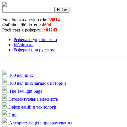
Українських рефератів:
39814
Файлів в бібліотеці:
4694
Російських рефератів:
81243
Реферати українською
Бібліотека
Рефераты на русском
100 великих
100 великих загадок истории
The Twilight Saga
Інтелектуальна влaсність
Інформаційні технології
Інші
Алгоритмізація і програмування