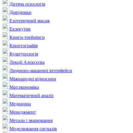
Дитяча психлогія
Довідники
Езотеричний масаж
Екзекутив
Книги-трейнінги
Криптографія
Культурологія
Лекції Алєксєєва
Людинно-машинні інтерфейси
Міжнародні відносини
Мат.економіка
Математичний аналіз
Медицина
Менеджмент
Метали і зварювання
Моделювання сигналів