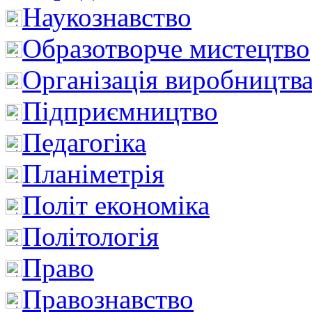
Наукознавство
Образотворче мистецтво
Організація виробництв
Підприємництво
Педагогіка
Планіметрія
Політ економіка
Політологія
Право
Правознавство