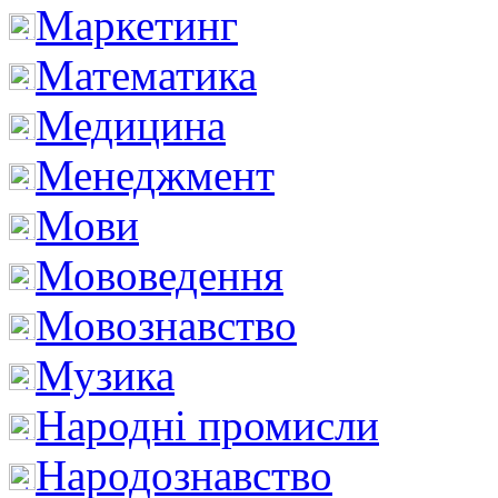
Маркетинг
Математика
Медицина
Менеджмент
Мови
Мововедення
Мовознавство
Музика
Народні промисли
Народознавство