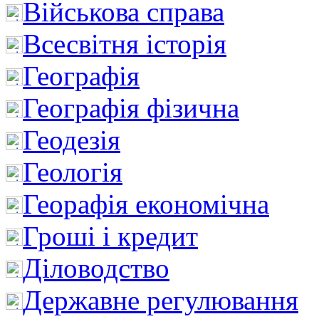
Військова справа
Всесвітня історія
Географія
Географія фізична
Геодезія
Геологія
Георафія економічна
Гроші і кредит
Діловодство
Державне регулювання