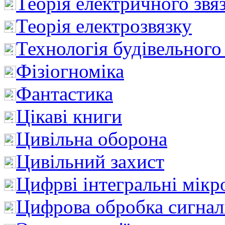
Теорія електричного звя
Теорія електрозвязку
Технологія будівельного
Фізіогноміка
Фантастика
Цікаві книги
Цивільна оборона
Цивільний захист
Цифрві інтегральні мік
Цифрова обробка сигнал