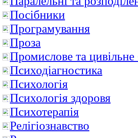
Паралельні та розподіле
Посібники
Програмування
Проза
Промислове та цивільне
Психодіагностика
Психологія
Психологія здоровя
Психотерапія
Релігіознавство