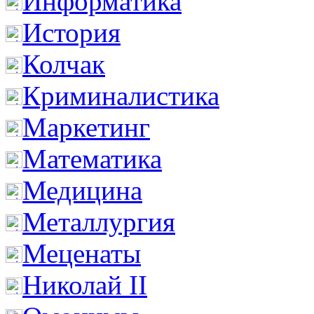
Информатика
История
Колчак
Криминалистика
Маркетинг
Математика
Медицина
Металлургия
Меценаты
Николай II