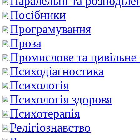
Паралельні та розподіле
Посібники
Програмування
Проза
Промислове та цивільне
Психодіагностика
Психологія
Психологія здоровя
Психотерапія
Релігіознавство