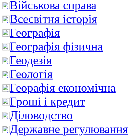
Військова справа
Всесвітня історія
Географія
Географія фізична
Геодезія
Геологія
Георафія економічна
Гроші і кредит
Діловодство
Державне регулювання