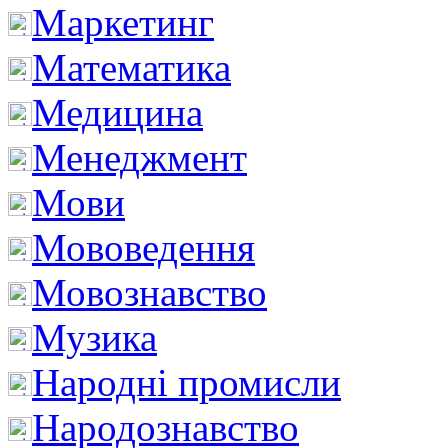
Маркетинг
Математика
Медицина
Менеджмент
Мови
Мововедення
Мовознавство
Музика
Народні промисли
Народознавство