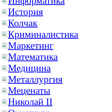
Информатика
История
Колчак
Криминалистика
Маркетинг
Математика
Медицина
Металлургия
Меценаты
Николай II