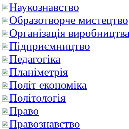
Наукознавство
Образотворче мистецтво
Організація виробництв
Підприємництво
Педагогіка
Планіметрія
Політ економіка
Політологія
Право
Правознавство