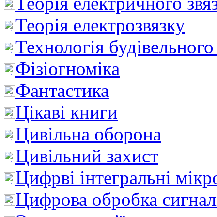
Теорія електричного звя
Теорія електрозвязку
Технологія будівельного
Фізіогноміка
Фантастика
Цікаві книги
Цивільна оборона
Цивільний захист
Цифрві інтегральні мік
Цифрова обробка сигнал