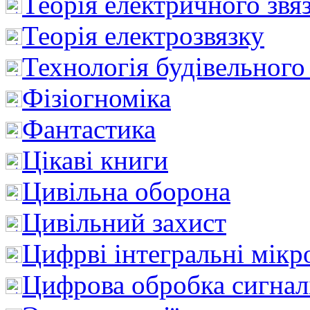
Теорія електричного звя
Теорія електрозвязку
Технологія будівельного
Фізіогноміка
Фантастика
Цікаві книги
Цивільна оборона
Цивільний захист
Цифрві інтегральні мік
Цифрова обробка сигнал