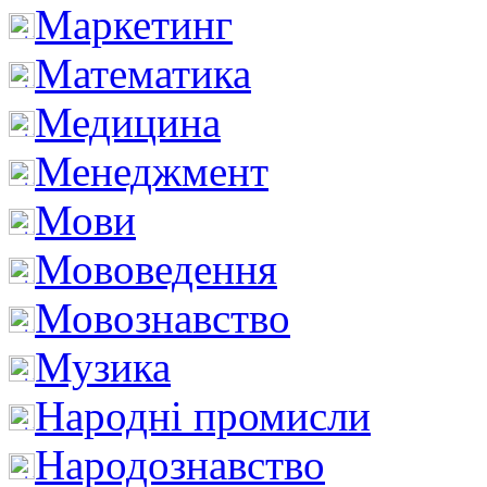
Маркетинг
Математика
Медицина
Менеджмент
Мови
Мововедення
Мовознавство
Музика
Народні промисли
Народознавство