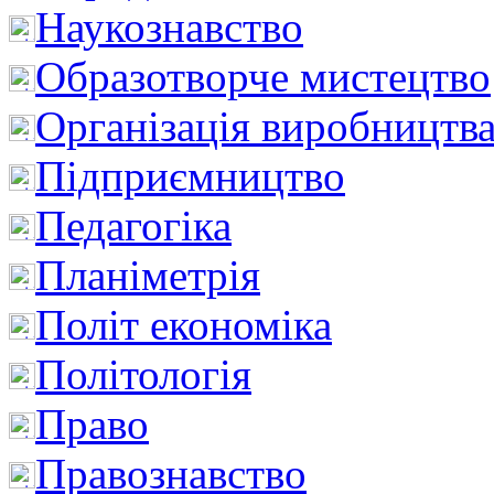
Наукознавство
Образотворче мистецтво
Організація виробництв
Підприємництво
Педагогіка
Планіметрія
Політ економіка
Політологія
Право
Правознавство