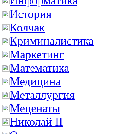
Информатика
История
Колчак
Криминалистика
Маркетинг
Математика
Медицина
Металлургия
Меценаты
Николай II