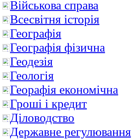
Військова справа
Всесвітня історія
Географія
Географія фізична
Геодезія
Геологія
Георафія економічна
Гроші і кредит
Діловодство
Державне регулювання