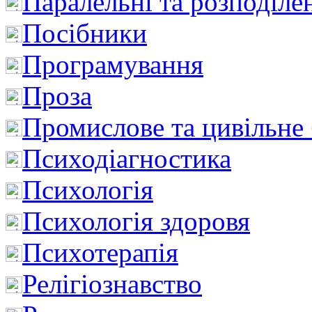
Паралельні та розподіле
Посібники
Програмування
Проза
Промислове та цивільне
Психодіагностика
Психологія
Психологія здоровя
Психотерапія
Релігіознавство