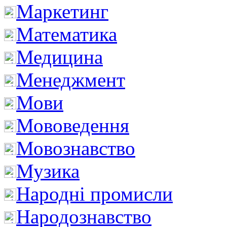
Маркетинг
Математика
Медицина
Менеджмент
Мови
Мововедення
Мовознавство
Музика
Народні промисли
Народознавство