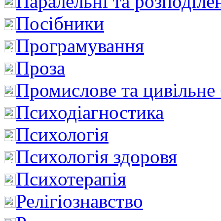
Паралельні та розподіле
Посібники
Програмування
Проза
Промислове та цивільне
Психодіагностика
Психологія
Психологія здоровя
Психотерапія
Релігіознавство