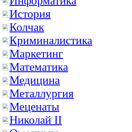
Информатика
История
Колчак
Криминалистика
Маркетинг
Математика
Медицина
Металлургия
Меценаты
Николай II