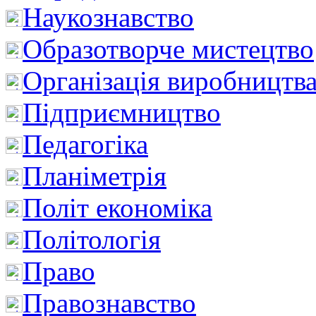
Наукознавство
Образотворче мистецтво
Організація виробництв
Підприємництво
Педагогіка
Планіметрія
Політ економіка
Політологія
Право
Правознавство