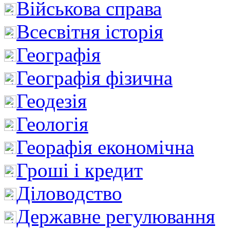
Військова справа
Всесвітня історія
Географія
Географія фізична
Геодезія
Геологія
Георафія економічна
Гроші і кредит
Діловодство
Державне регулювання