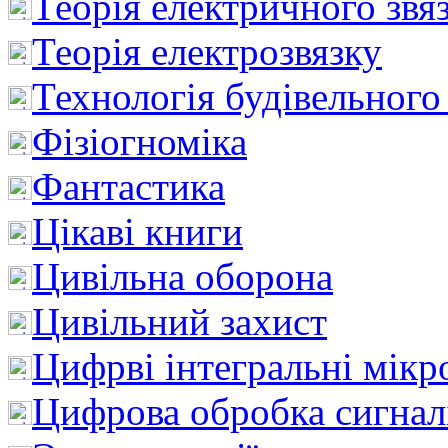
Теорія електричного звя
Теорія електрозвязку
Технологія будівельного
Фізіогноміка
Фантастика
Цікаві книги
Цивільна оборона
Цивільний захист
Цифрві інтегральні мік
Цифрова обробка сигнал