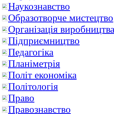
Наукознавство
Образотворче мистецтво
Організація виробництв
Підприємництво
Педагогіка
Планіметрія
Політ економіка
Політологія
Право
Правознавство