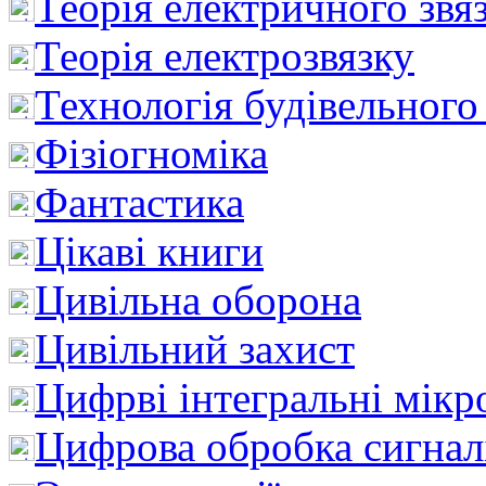
Теорія електричного звя
Теорія електрозвязку
Технологія будівельного
Фізіогноміка
Фантастика
Цікаві книги
Цивільна оборона
Цивільний захист
Цифрві інтегральні мік
Цифрова обробка сигнал