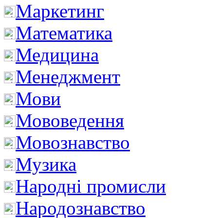
Маркетинг
Математика
Медицина
Менеджмент
Мови
Мововедення
Мовознавство
Музика
Народні промисли
Народознавство