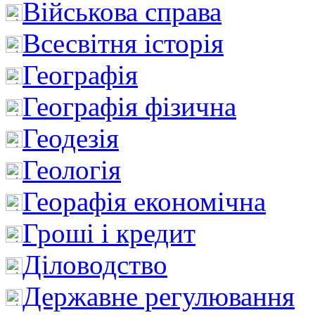
Військова справа
Всесвітня історія
Географія
Географія фізична
Геодезія
Геологія
Георафія економічна
Гроші і кредит
Діловодство
Державне регулювання