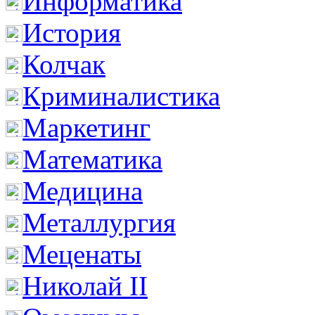
Информатика
История
Колчак
Криминалистика
Маркетинг
Математика
Медицина
Металлургия
Меценаты
Николай II