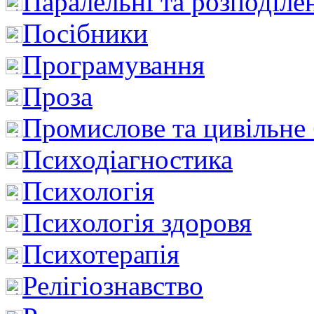
Паралельні та розподіле
Посібники
Програмування
Проза
Промислове та цивільне
Психодіагностика
Психологія
Психологія здоровя
Психотерапія
Релігіознавство