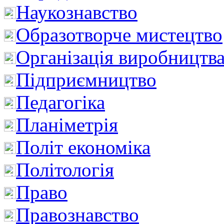
Наукознавство
Образотворче мистецтво
Організація виробництв
Підприємництво
Педагогіка
Планіметрія
Політ економіка
Політологія
Право
Правознавство