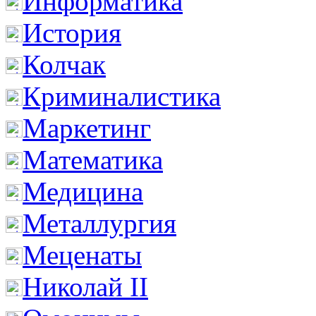
Информатика
История
Колчак
Криминалистика
Маркетинг
Математика
Медицина
Металлургия
Меценаты
Николай II