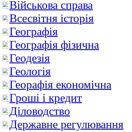
Військова справа
Всесвітня історія
Географія
Географія фізична
Геодезія
Геологія
Георафія економічна
Гроші і кредит
Діловодство
Державне регулювання