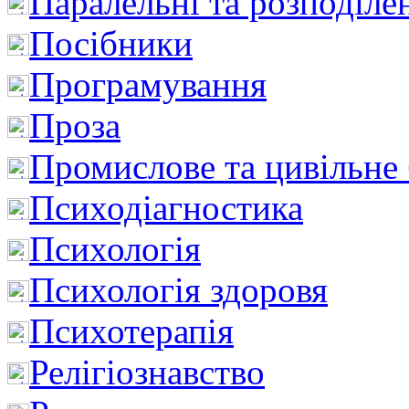
Паралельні та розподіле
Посібники
Програмування
Проза
Промислове та цивільне
Психодіагностика
Психологія
Психологія здоровя
Психотерапія
Релігіознавство