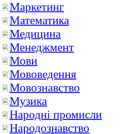
Маркетинг
Математика
Медицина
Менеджмент
Мови
Мововедення
Мовознавство
Музика
Народні промисли
Народознавство