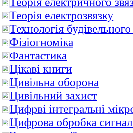
Теорія електричного звя
Теорія електрозвязку
Технологія будівельного
Фізіогноміка
Фантастика
Цікаві книги
Цивільна оборона
Цивільний захист
Цифрві інтегральні мік
Цифрова обробка сигнал