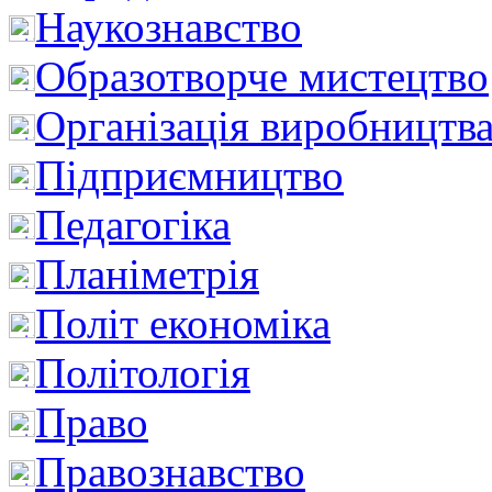
Наукознавство
Образотворче мистецтво
Організація виробництв
Підприємництво
Педагогіка
Планіметрія
Політ економіка
Політологія
Право
Правознавство