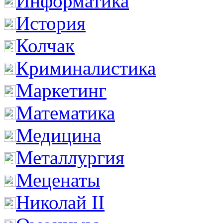
Информатика
История
Колчак
Криминалистика
Маркетинг
Математика
Медицина
Металлургия
Меценаты
Николай II