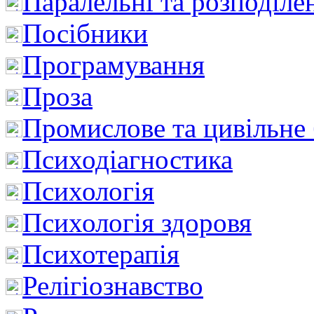
Паралельні та розподіле
Посібники
Програмування
Проза
Промислове та цивільне
Психодіагностика
Психологія
Психологія здоровя
Психотерапія
Релігіознавство