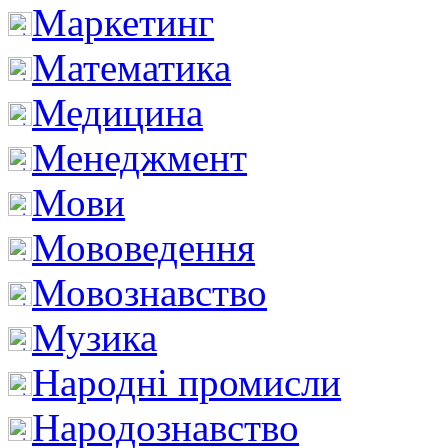
Маркетинг
Математика
Медицина
Менеджмент
Мови
Мововедення
Мовознавство
Музика
Народні промисли
Народознавство