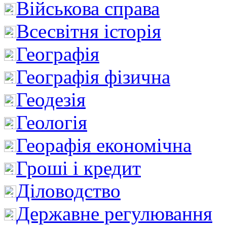
Військова справа
Всесвітня історія
Географія
Географія фізична
Геодезія
Геологія
Георафія економічна
Гроші і кредит
Діловодство
Державне регулювання