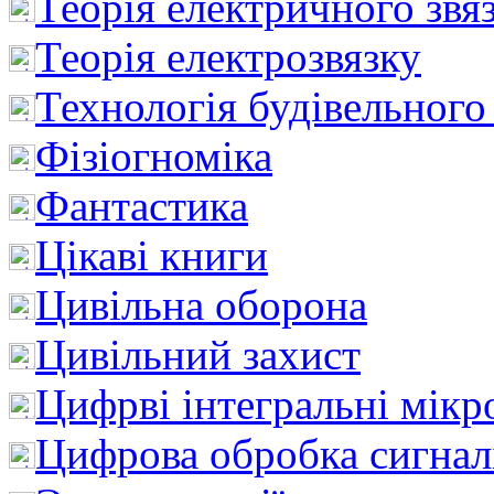
Теорія електричного звя
Теорія електрозвязку
Технологія будівельного
Фізіогноміка
Фантастика
Цікаві книги
Цивільна оборона
Цивільний захист
Цифрві інтегральні мік
Цифрова обробка сигнал