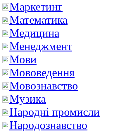
Маркетинг
Математика
Медицина
Менеджмент
Мови
Мововедення
Мовознавство
Музика
Народні промисли
Народознавство