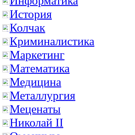
Информатика
История
Колчак
Криминалистика
Маркетинг
Математика
Медицина
Металлургия
Меценаты
Николай II