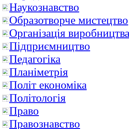
Наукознавство
Образотворче мистецтво
Організація виробництв
Підприємництво
Педагогіка
Планіметрія
Політ економіка
Політологія
Право
Правознавство