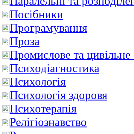
Паралельні та розподіле
Посібники
Програмування
Проза
Промислове та цивільне
Психодіагностика
Психологія
Психологія здоровя
Психотерапія
Релігіознавство