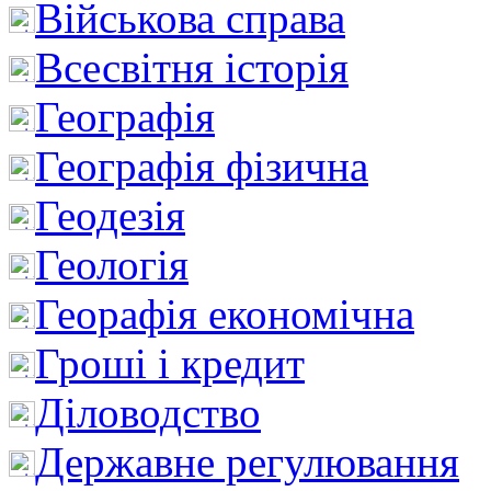
Військова справа
Всесвітня історія
Географія
Географія фізична
Геодезія
Геологія
Георафія економічна
Гроші і кредит
Діловодство
Державне регулювання