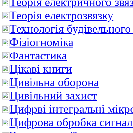
Теорія електричного звя
Теорія електрозвязку
Технологія будівельного
Фізіогноміка
Фантастика
Цікаві книги
Цивільна оборона
Цивільний захист
Цифрві інтегральні мік
Цифрова обробка сигнал