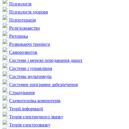
Психологія
Психологія здоровя
Психотерапія
Релігіознавство
Риторика
Розвиваючі тренінги
Саморозвиток
Системи і мережі передавання даних
Системи і управління
Системи мультимедіа
Системне програмне забезпечення
Страхування
Схемотехніка компютерів
Теорії інформації
Теорія електричного звязку
Теорія електрозвязку