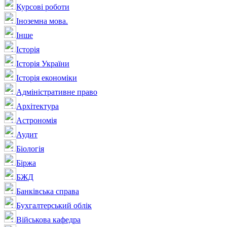
Курсові роботи
Іноземна мова.
Інше
Історія
Історія України
Історія економіки
Адміністративне право
Архітектура
Астрономія
Аудит
Біологія
Біржа
БЖД
Банківська справа
Бухгалтерський облік
Військова кафедра