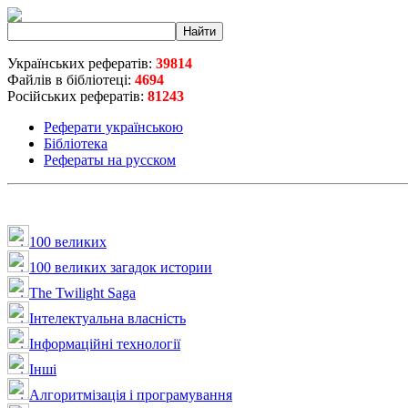
Українських рефератів:
39814
Файлів в бібліотеці:
4694
Російських рефератів:
81243
Реферати українською
Бібліотека
Рефераты на русском
100 великих
100 великих загадок истории
The Twilight Saga
Інтелектуальна влaсність
Інформаційні технології
Інші
Алгоритмізація і програмування