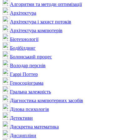
Алгоритми та методи оптимізації
Архітектура
Архітектура і захист потоків
Архітектура компютерів
Біотехнології
Бодібілдинг
Болонський процес
Володар перснів
Гаррі Поттер
Геносоціограма
Гральна залежність
Діагностика компютерних засобів
Ділова психологія
Детективи
Дискретна математика
Дисципліни