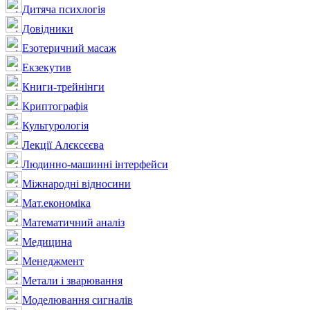
Дитяча психлогія
Довідники
Езотеричний масаж
Екзекутив
Книги-трейнінги
Криптографія
Культурологія
Лекції Алєксєєва
Людинно-машинні інтерфейси
Міжнародні відносини
Мат.економіка
Математичний аналіз
Медицина
Менеджмент
Метали і зварювання
Моделювання сигналів