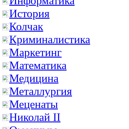
Информатика
История
Колчак
Криминалистика
Маркетинг
Математика
Медицина
Металлургия
Меценаты
Николай II