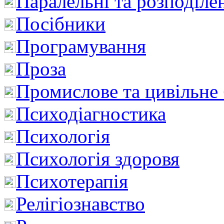
Паралельні та розподіле
Посібники
Програмування
Проза
Промислове та цивільне
Психодіагностика
Психологія
Психологія здоровя
Психотерапія
Релігіознавство