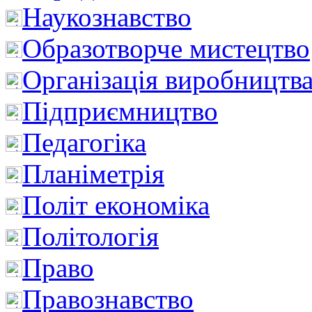
Наукознавство
Образотворче мистецтво
Організація виробництв
Підприємництво
Педагогіка
Планіметрія
Політ економіка
Політологія
Право
Правознавство