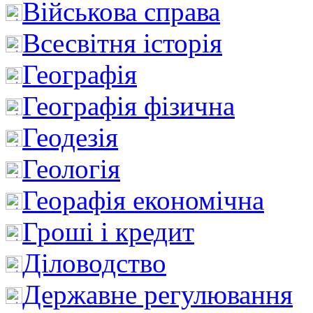
Військова справа
Всесвітня історія
Географія
Географія фізична
Геодезія
Геологія
Георафія економічна
Гроші і кредит
Діловодство
Державне регулювання