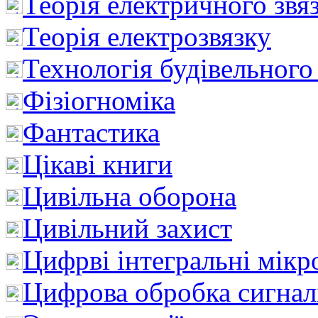
Теорія електричного звя
Теорія електрозвязку
Технологія будівельного
Фізіогноміка
Фантастика
Цікаві книги
Цивільна оборона
Цивільний захист
Цифрві інтегральні мік
Цифрова обробка сигнал