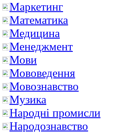
Маркетинг
Математика
Медицина
Менеджмент
Мови
Мововедення
Мовознавство
Музика
Народні промисли
Народознавство