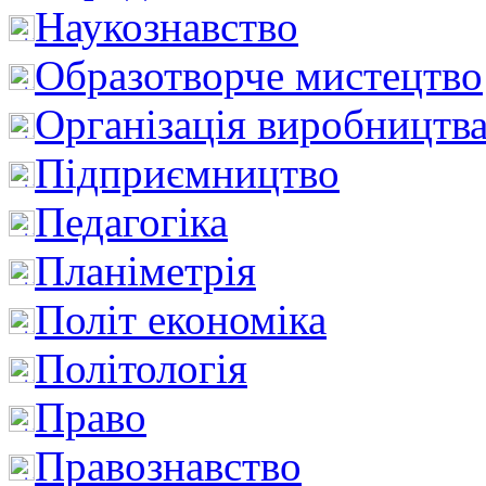
Наукознавство
Образотворче мистецтво
Організація виробництв
Підприємництво
Педагогіка
Планіметрія
Політ економіка
Політологія
Право
Правознавство