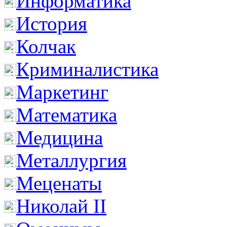
Информатика
История
Колчак
Криминалистика
Маркетинг
Математика
Медицина
Металлургия
Меценаты
Николай II