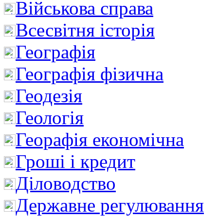
Військова справа
Всесвітня історія
Географія
Географія фізична
Геодезія
Геологія
Георафія економічна
Гроші і кредит
Діловодство
Державне регулювання