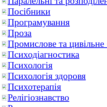
Паралельні та розподіле
Посібники
Програмування
Проза
Промислове та цивільне
Психодіагностика
Психологія
Психологія здоровя
Психотерапія
Релігіознавство