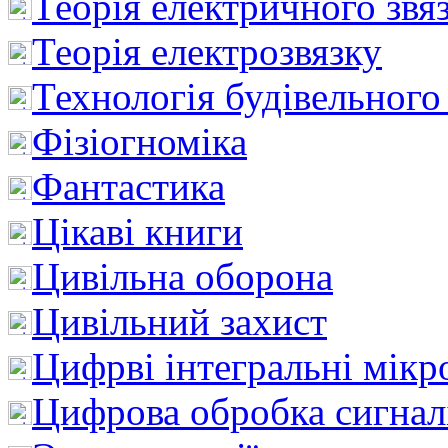
Теорія електричного звя
Теорія електрозвязку
Технологія будівельного
Фізіогноміка
Фантастика
Цікаві книги
Цивільна оборона
Цивільний захист
Цифрві інтегральні мік
Цифрова обробка сигнал