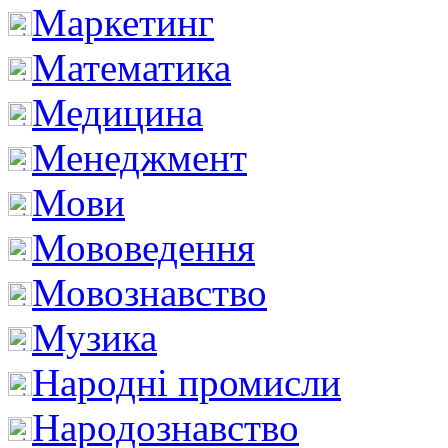
Маркетинг
Математика
Медицина
Менеджмент
Мови
Мововедення
Мовознавство
Музика
Народні промисли
Народознавство