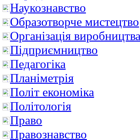
Наукознавство
Образотворче мистецтво
Організація виробництв
Підприємництво
Педагогіка
Планіметрія
Політ економіка
Політологія
Право
Правознавство