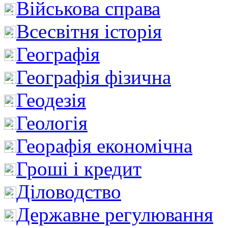
Військова справа
Всесвітня історія
Географія
Географія фізична
Геодезія
Геологія
Георафія економічна
Гроші і кредит
Діловодство
Державне регулювання