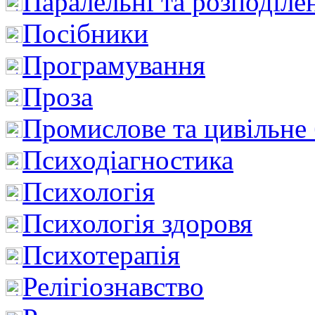
Паралельні та розподіле
Посібники
Програмування
Проза
Промислове та цивільне
Психодіагностика
Психологія
Психологія здоровя
Психотерапія
Релігіознавство