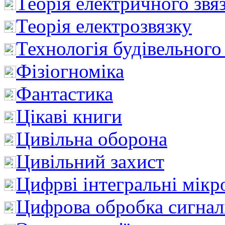
Теорія електричного звя
Теорія електрозвязку
Технологія будівельного
Фізіогноміка
Фантастика
Цікаві книги
Цивільна оборона
Цивільний захист
Цифрві інтегральні мік
Цифрова обробка сигнал