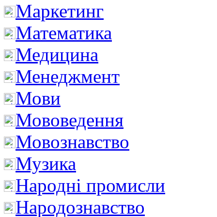
Маркетинг
Математика
Медицина
Менеджмент
Мови
Мововедення
Мовознавство
Музика
Народні промисли
Народознавство