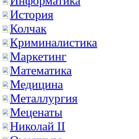
Информатика
История
Колчак
Криминалистика
Маркетинг
Математика
Медицина
Металлургия
Меценаты
Николай II