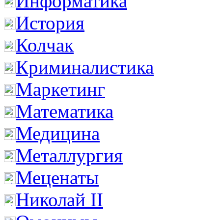
Информатика
История
Колчак
Криминалистика
Маркетинг
Математика
Медицина
Металлургия
Меценаты
Николай II