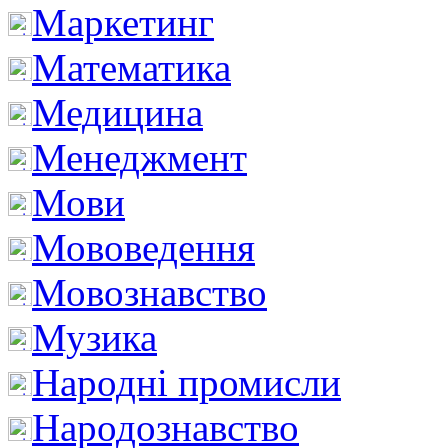
Маркетинг
Математика
Медицина
Менеджмент
Мови
Мововедення
Мовознавство
Музика
Народні промисли
Народознавство