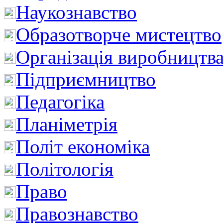
Наукознавство
Образотворче мистецтво
Організація виробництв
Підприємництво
Педагогіка
Планіметрія
Політ економіка
Політологія
Право
Правознавство