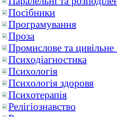
Паралельні та розподіле
Посібники
Програмування
Проза
Промислове та цивільне
Психодіагностика
Психологія
Психологія здоровя
Психотерапія
Релігіознавство