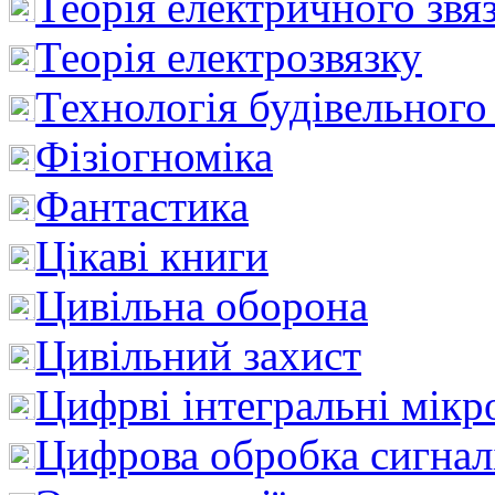
Теорія електричного звя
Теорія електрозвязку
Технологія будівельного
Фізіогноміка
Фантастика
Цікаві книги
Цивільна оборона
Цивільний захист
Цифрві інтегральні мік
Цифрова обробка сигнал