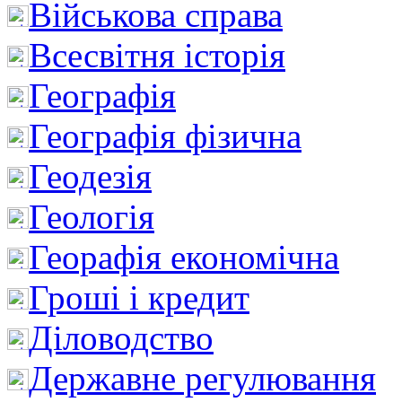
Військова справа
Всесвітня історія
Географія
Географія фізична
Геодезія
Геологія
Георафія економічна
Гроші і кредит
Діловодство
Державне регулювання