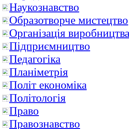
Наукознавство
Образотворче мистецтво
Організація виробництв
Підприємництво
Педагогіка
Планіметрія
Політ економіка
Політологія
Право
Правознавство