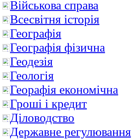
Військова справа
Всесвітня історія
Географія
Географія фізична
Геодезія
Геологія
Георафія економічна
Гроші і кредит
Діловодство
Державне регулювання