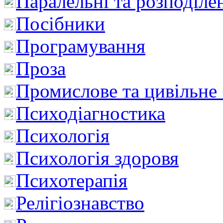
Паралельні та розподіле
Посібники
Програмування
Проза
Промислове та цивільне
Психодіагностика
Психологія
Психологія здоровя
Психотерапія
Релігіознавство