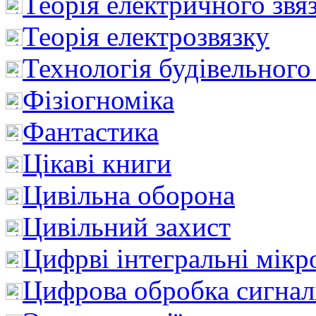
Теорія електричного звя
Теорія електрозвязку
Технологія будівельного
Фізіогноміка
Фантастика
Цікаві книги
Цивільна оборона
Цивільний захист
Цифрві інтегральні мік
Цифрова обробка сигнал