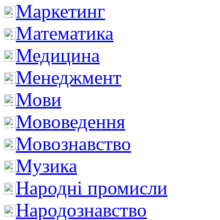
Маркетинг
Математика
Медицина
Менеджмент
Мови
Мововедення
Мовознавство
Музика
Народні промисли
Народознавство