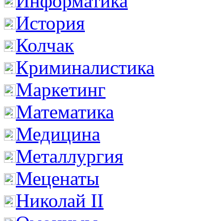
Информатика
История
Колчак
Криминалистика
Маркетинг
Математика
Медицина
Металлургия
Меценаты
Николай II