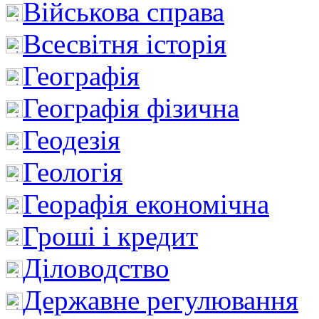
Військова справа
Всесвітня історія
Географія
Географія фізична
Геодезія
Геологія
Георафія економічна
Гроші і кредит
Діловодство
Державне регулювання