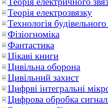
Теорія електричного звя
Теорія електрозвязку
Технологія будівельного
Фізіогноміка
Фантастика
Цікаві книги
Цивільна оборона
Цивільний захист
Цифрві інтегральні мік
Цифрова обробка сигнал