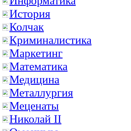
Информатика
История
Колчак
Криминалистика
Маркетинг
Математика
Медицина
Металлургия
Меценаты
Николай II