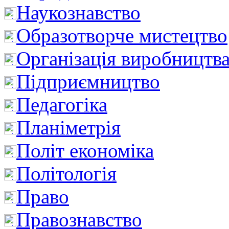
Наукознавство
Образотворче мистецтво
Організація виробництв
Підприємництво
Педагогіка
Планіметрія
Політ економіка
Політологія
Право
Правознавство