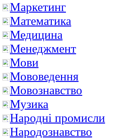
Маркетинг
Математика
Медицина
Менеджмент
Мови
Мововедення
Мовознавство
Музика
Народні промисли
Народознавство