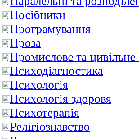
Паралельні та розподіле
Посібники
Програмування
Проза
Промислове та цивільне
Психодіагностика
Психологія
Психологія здоровя
Психотерапія
Релігіознавство