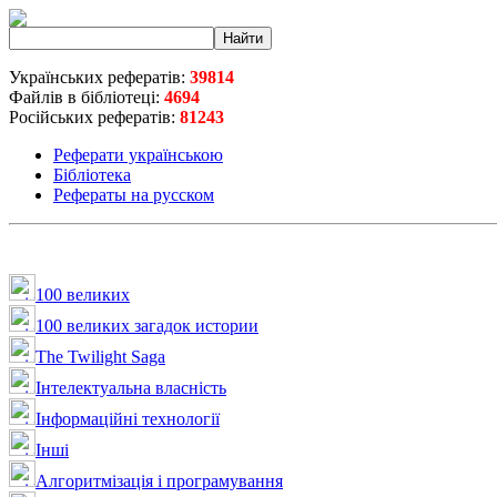
Українських рефератів:
39814
Файлів в бібліотеці:
4694
Російських рефератів:
81243
Реферати українською
Бібліотека
Рефераты на русском
100 великих
100 великих загадок истории
The Twilight Saga
Інтелектуальна влaсність
Інформаційні технології
Інші
Алгоритмізація і програмування