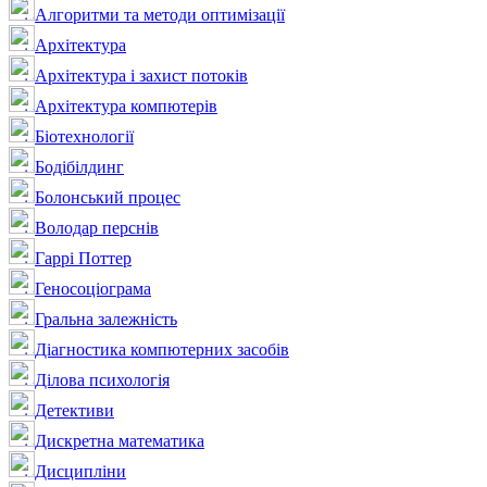
Алгоритми та методи оптимізації
Архітектура
Архітектура і захист потоків
Архітектура компютерів
Біотехнології
Бодібілдинг
Болонський процес
Володар перснів
Гаррі Поттер
Геносоціограма
Гральна залежність
Діагностика компютерних засобів
Ділова психологія
Детективи
Дискретна математика
Дисципліни