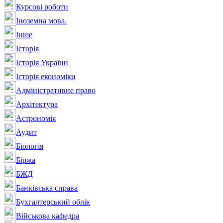
Курсові роботи
Іноземна мова.
Інше
Історія
Історія України
Історія економіки
Адміністративне право
Архітектура
Астрономія
Аудит
Біологія
Біржа
БЖД
Банківська справа
Бухгалтерський облік
Військова кафедра