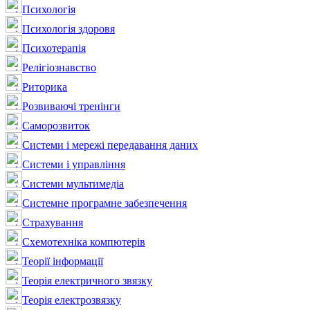
Психологія
Психологія здоровя
Психотерапія
Релігіознавство
Риторика
Розвиваючі тренінги
Саморозвиток
Системи і мережі передавання даних
Системи і управління
Системи мультимедіа
Системне програмне забезпечення
Страхування
Схемотехніка компютерів
Теорії інформації
Теорія електричного звязку
Теорія електрозвязку