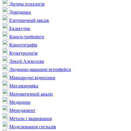
Дитяча психлогія
Довідники
Езотеричний масаж
Екзекутив
Книги-трейнінги
Криптографія
Культурологія
Лекції Алєксєєва
Людинно-машинні інтерфейси
Міжнародні відносини
Мат.економіка
Математичний аналіз
Медицина
Менеджмент
Метали і зварювання
Моделювання сигналів