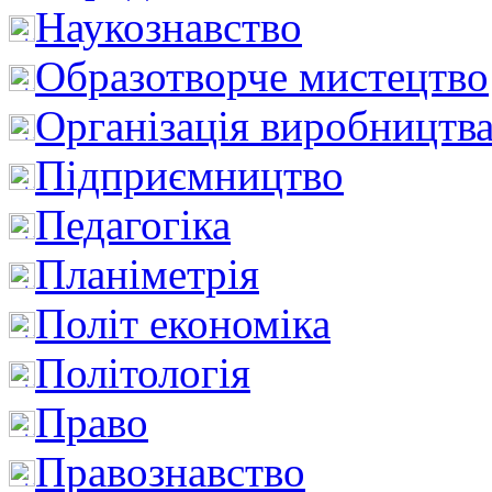
Наукознавство
Образотворче мистецтво
Організація виробництв
Підприємництво
Педагогіка
Планіметрія
Політ економіка
Політологія
Право
Правознавство