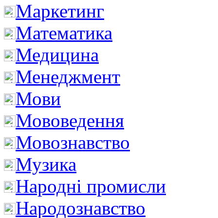
Маркетинг
Математика
Медицина
Менеджмент
Мови
Мововедення
Мовознавство
Музика
Народні промисли
Народознавство