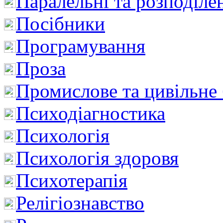
Паралельні та розподіле
Посібники
Програмування
Проза
Промислове та цивільне
Психодіагностика
Психологія
Психологія здоровя
Психотерапія
Релігіознавство