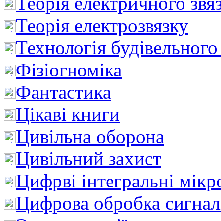
Теорія електричного звя
Теорія електрозвязку
Технологія будівельного
Фізіогноміка
Фантастика
Цікаві книги
Цивільна оборона
Цивільний захист
Цифрві інтегральні мік
Цифрова обробка сигнал