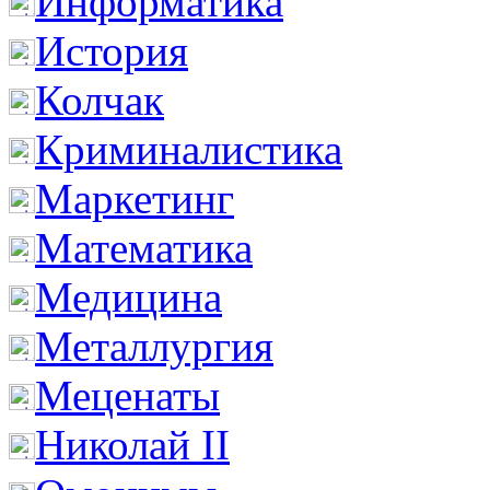
Информатика
История
Колчак
Криминалистика
Маркетинг
Математика
Медицина
Металлургия
Меценаты
Николай II