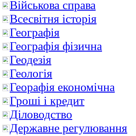
Військова справа
Всесвітня історія
Географія
Географія фізична
Геодезія
Геологія
Георафія економічна
Гроші і кредит
Діловодство
Державне регулювання