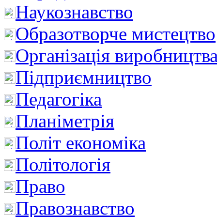
Наукознавство
Образотворче мистецтво
Організація виробництв
Підприємництво
Педагогіка
Планіметрія
Політ економіка
Політологія
Право
Правознавство