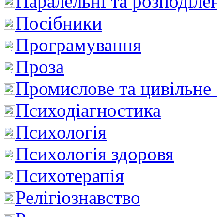
Паралельні та розподіле
Посібники
Програмування
Проза
Промислове та цивільне
Психодіагностика
Психологія
Психологія здоровя
Психотерапія
Релігіознавство