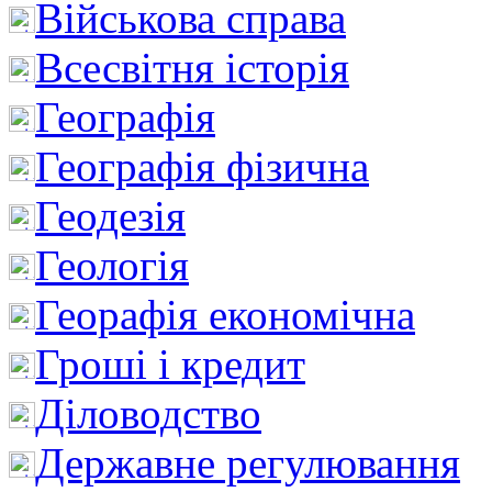
Військова справа
Всесвітня історія
Географія
Географія фізична
Геодезія
Геологія
Георафія економічна
Гроші і кредит
Діловодство
Державне регулювання