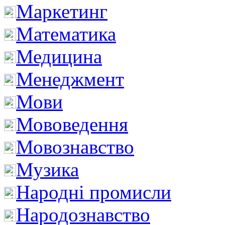
Маркетинг
Математика
Медицина
Менеджмент
Мови
Мововедення
Мовознавство
Музика
Народні промисли
Народознавство