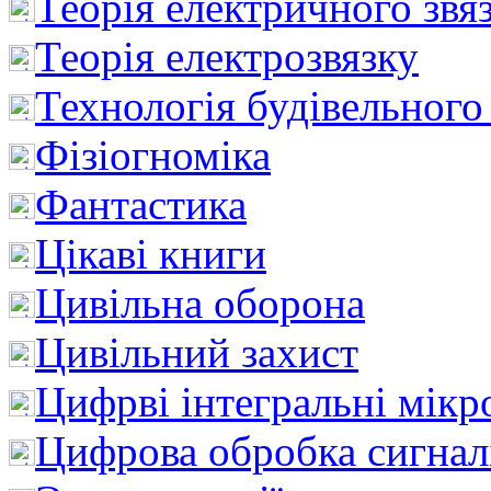
Теорія електричного звя
Теорія електрозвязку
Технологія будівельного
Фізіогноміка
Фантастика
Цікаві книги
Цивільна оборона
Цивільний захист
Цифрві інтегральні мік
Цифрова обробка сигнал