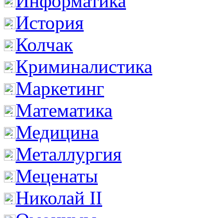
Информатика
История
Колчак
Криминалистика
Маркетинг
Математика
Медицина
Металлургия
Меценаты
Николай II