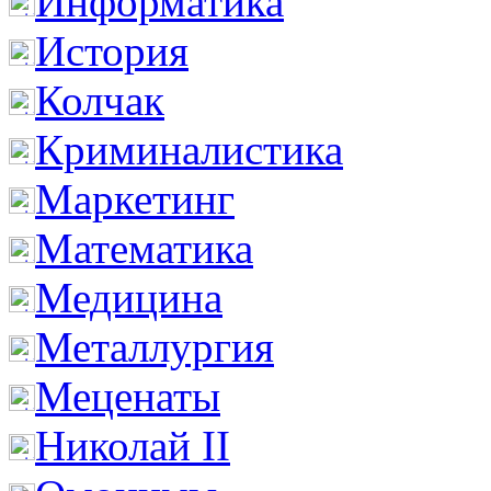
Информатика
История
Колчак
Криминалистика
Маркетинг
Математика
Медицина
Металлургия
Меценаты
Николай II