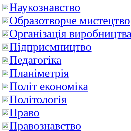
Наукознавство
Образотворче мистецтво
Організація виробництв
Підприємництво
Педагогіка
Планіметрія
Політ економіка
Політологія
Право
Правознавство