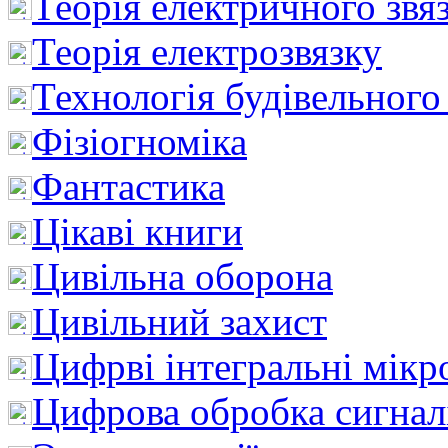
Теорія електричного звя
Теорія електрозвязку
Технологія будівельного
Фізіогноміка
Фантастика
Цікаві книги
Цивільна оборона
Цивільний захист
Цифрві інтегральні мік
Цифрова обробка сигнал