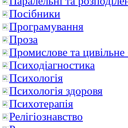
Паралельні та розподіле
Посібники
Програмування
Проза
Промислове та цивільне
Психодіагностика
Психологія
Психологія здоровя
Психотерапія
Релігіознавство