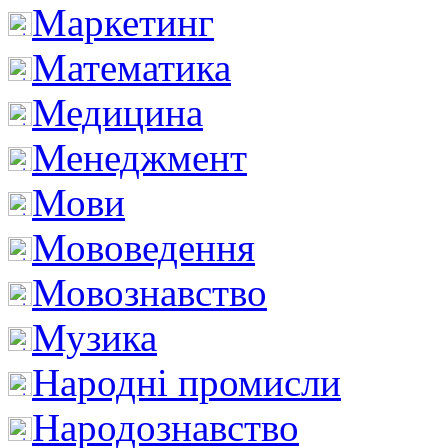
Маркетинг
Математика
Медицина
Менеджмент
Мови
Мововедення
Мовознавство
Музика
Народні промисли
Народознавство