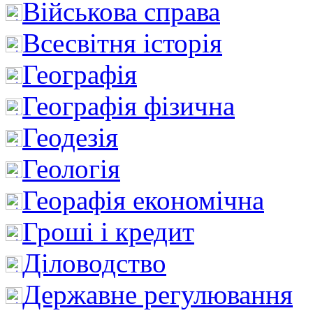
Військова справа
Всесвітня історія
Географія
Географія фізична
Геодезія
Геологія
Георафія економічна
Гроші і кредит
Діловодство
Державне регулювання