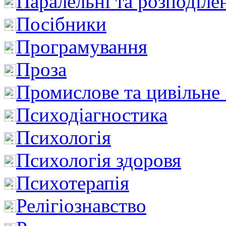
Паралельні та розподіле
Посібники
Програмування
Проза
Промислове та цивільне
Психодіагностика
Психологія
Психологія здоровя
Психотерапія
Релігіознавство