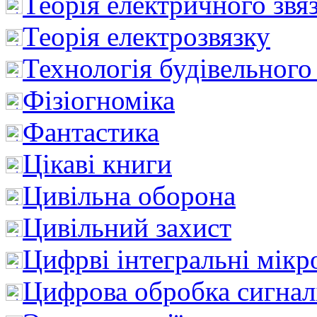
Теорія електричного звя
Теорія електрозвязку
Технологія будівельного
Фізіогноміка
Фантастика
Цікаві книги
Цивільна оборона
Цивільний захист
Цифрві інтегральні мік
Цифрова обробка сигнал