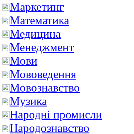
Маркетинг
Математика
Медицина
Менеджмент
Мови
Мововедення
Мовознавство
Музика
Народні промисли
Народознавство