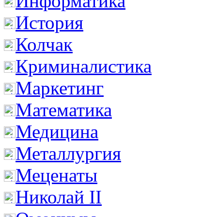
Информатика
История
Колчак
Криминалистика
Маркетинг
Математика
Медицина
Металлургия
Меценаты
Николай II