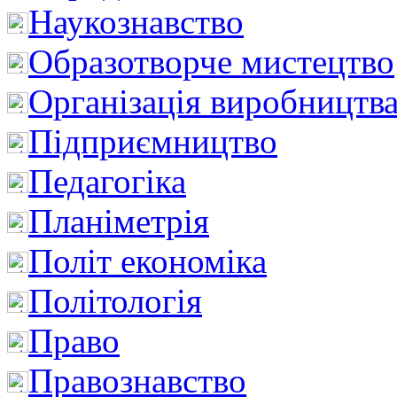
Наукознавство
Образотворче мистецтво
Організація виробництв
Підприємництво
Педагогіка
Планіметрія
Політ економіка
Політологія
Право
Правознавство