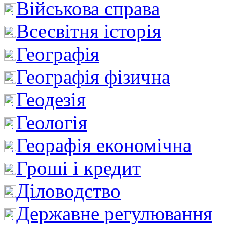
Військова справа
Всесвітня історія
Географія
Географія фізична
Геодезія
Геологія
Георафія економічна
Гроші і кредит
Діловодство
Державне регулювання