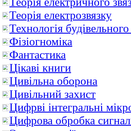
Теорія електричного звя
Теорія електрозвязку
Технологія будівельного
Фізіогноміка
Фантастика
Цікаві книги
Цивільна оборона
Цивільний захист
Цифрві інтегральні мік
Цифрова обробка сигнал