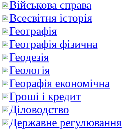
Військова справа
Всесвітня історія
Географія
Географія фізична
Геодезія
Геологія
Георафія економічна
Гроші і кредит
Діловодство
Державне регулювання