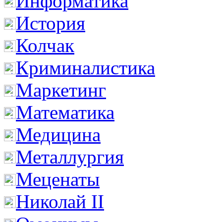
Информатика
История
Колчак
Криминалистика
Маркетинг
Математика
Медицина
Металлургия
Меценаты
Николай II