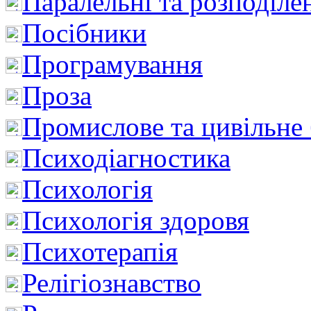
Паралельні та розподіле
Посібники
Програмування
Проза
Промислове та цивільне
Психодіагностика
Психологія
Психологія здоровя
Психотерапія
Релігіознавство