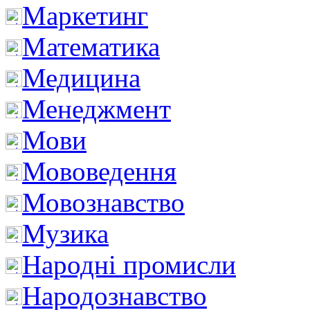
Маркетинг
Математика
Медицина
Менеджмент
Мови
Мововедення
Мовознавство
Музика
Народні промисли
Народознавство