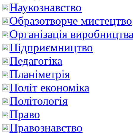
Наукознавство
Образотворче мистецтво
Організація виробництв
Підприємництво
Педагогіка
Планіметрія
Політ економіка
Політологія
Право
Правознавство