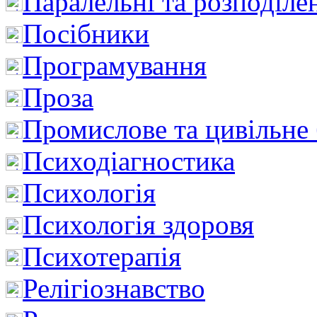
Паралельні та розподіле
Посібники
Програмування
Проза
Промислове та цивільне
Психодіагностика
Психологія
Психологія здоровя
Психотерапія
Релігіознавство