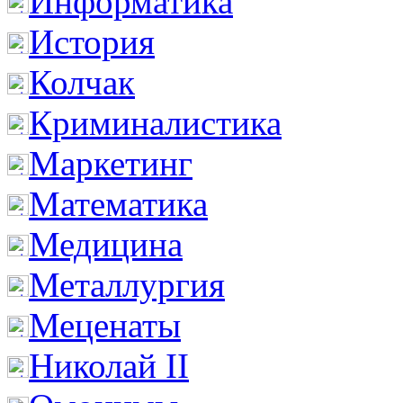
Информатика
История
Колчак
Криминалистика
Маркетинг
Математика
Медицина
Металлургия
Меценаты
Николай II