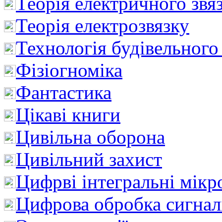
Теорія електричного звя
Теорія електрозвязку
Технологія будівельного
Фізіогноміка
Фантастика
Цікаві книги
Цивільна оборона
Цивільний захист
Цифрві інтегральні мік
Цифрова обробка сигнал