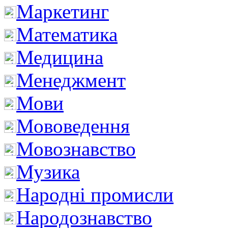
Маркетинг
Математика
Медицина
Менеджмент
Мови
Мововедення
Мовознавство
Музика
Народні промисли
Народознавство