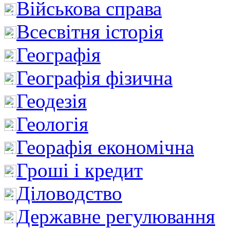
Військова справа
Всесвітня історія
Географія
Географія фізична
Геодезія
Геологія
Георафія економічна
Гроші і кредит
Діловодство
Державне регулювання