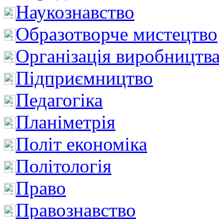
Наукознавство
Образотворче мистецтво
Організація виробництв
Підприємництво
Педагогіка
Планіметрія
Політ економіка
Політологія
Право
Правознавство