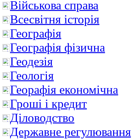
Військова справа
Всесвітня історія
Географія
Географія фізична
Геодезія
Геологія
Георафія економічна
Гроші і кредит
Діловодство
Державне регулювання