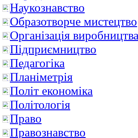
Наукознавство
Образотворче мистецтво
Організація виробництв
Підприємництво
Педагогіка
Планіметрія
Політ економіка
Політологія
Право
Правознавство