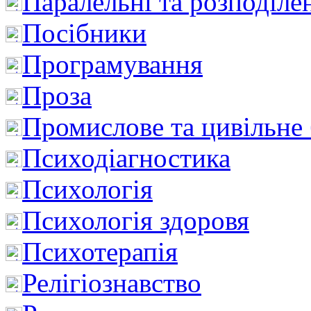
Паралельні та розподіле
Посібники
Програмування
Проза
Промислове та цивільне
Психодіагностика
Психологія
Психологія здоровя
Психотерапія
Релігіознавство