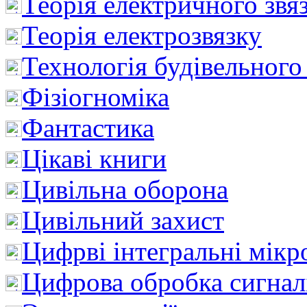
Теорія електричного звя
Теорія електрозвязку
Технологія будівельного
Фізіогноміка
Фантастика
Цікаві книги
Цивільна оборона
Цивільний захист
Цифрві інтегральні мік
Цифрова обробка сигнал