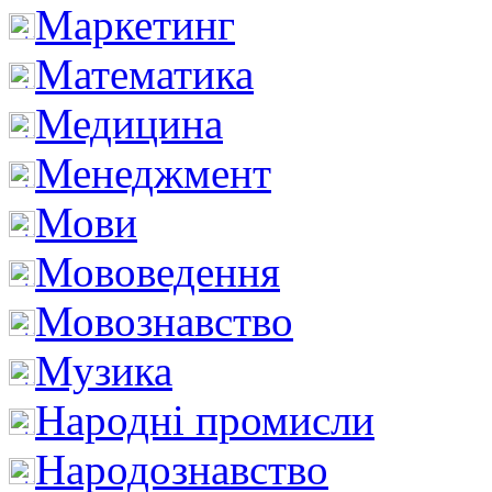
Маркетинг
Математика
Медицина
Менеджмент
Мови
Мововедення
Мовознавство
Музика
Народні промисли
Народознавство