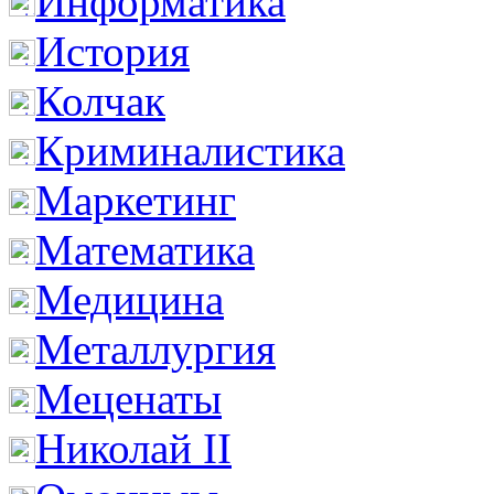
Информатика
История
Колчак
Криминалистика
Маркетинг
Математика
Медицина
Металлургия
Меценаты
Николай II