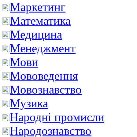
Маркетинг
Математика
Медицина
Менеджмент
Мови
Мововедення
Мовознавство
Музика
Народні промисли
Народознавство