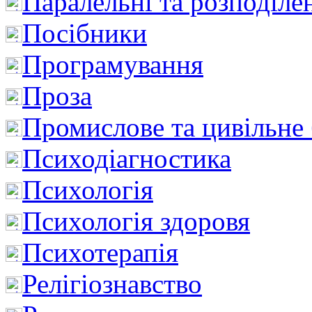
Паралельні та розподіле
Посібники
Програмування
Проза
Промислове та цивільне
Психодіагностика
Психологія
Психологія здоровя
Психотерапія
Релігіознавство