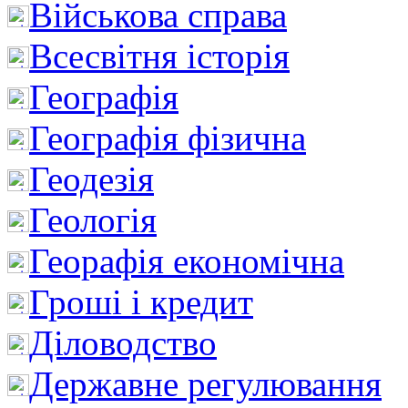
Військова справа
Всесвітня історія
Географія
Географія фізична
Геодезія
Геологія
Георафія економічна
Гроші і кредит
Діловодство
Державне регулювання