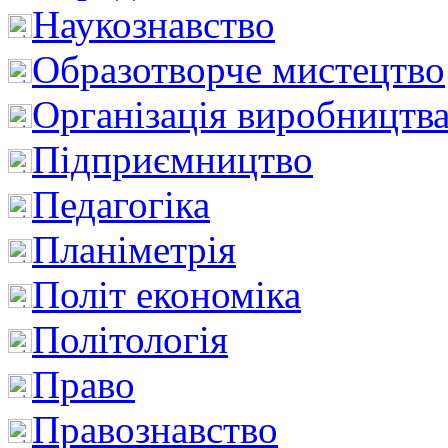
Наукознавство
Образотворче мистецтво
Організація виробництв
Підприємництво
Педагогіка
Планіметрія
Політ економіка
Політологія
Право
Правознавство