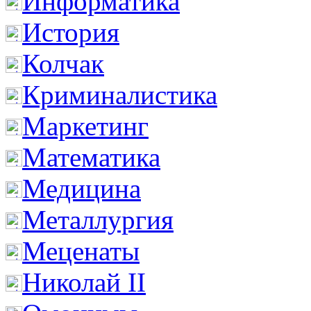
Информатика
История
Колчак
Криминалистика
Маркетинг
Математика
Медицина
Металлургия
Меценаты
Николай II