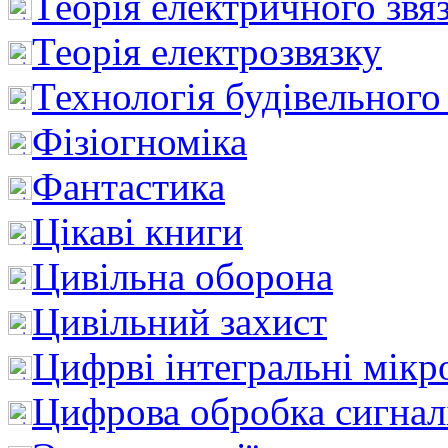
Теорія електричного звя
Теорія електрозвязку
Технологія будівельного
Фізіогноміка
Фантастика
Цікаві книги
Цивільна оборона
Цивільний захист
Цифрві інтегральні мік
Цифрова обробка сигнал