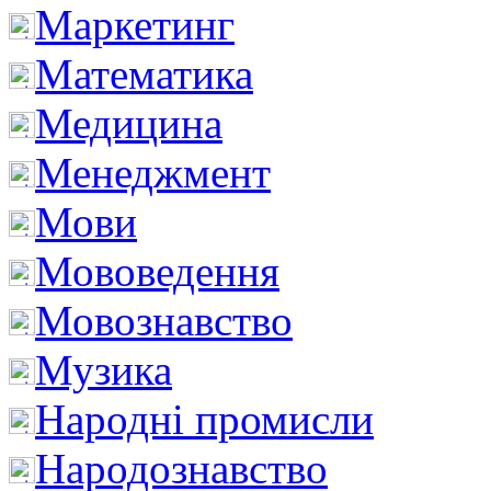
Маркетинг
Математика
Медицина
Менеджмент
Мови
Мововедення
Мовознавство
Музика
Народні промисли
Народознавство