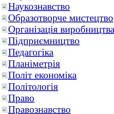
Наукознавство
Образотворче мистецтво
Організація виробництв
Підприємництво
Педагогіка
Планіметрія
Політ економіка
Політологія
Право
Правознавство