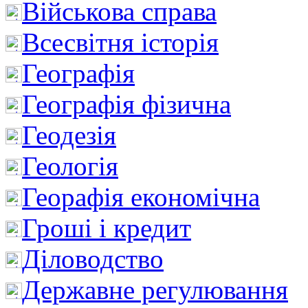
Військова справа
Всесвітня історія
Географія
Географія фізична
Геодезія
Геологія
Георафія економічна
Гроші і кредит
Діловодство
Державне регулювання