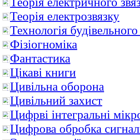
Теорія електричного звя
Теорія електрозвязку
Технологія будівельного
Фізіогноміка
Фантастика
Цікаві книги
Цивільна оборона
Цивільний захист
Цифрві інтегральні мік
Цифрова обробка сигнал