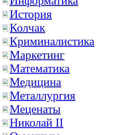
Информатика
История
Колчак
Криминалистика
Маркетинг
Математика
Медицина
Металлургия
Меценаты
Николай II