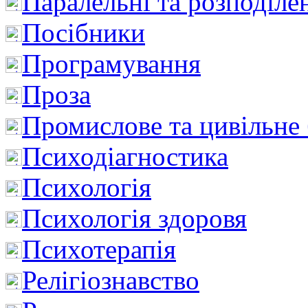
Паралельні та розподіле
Посібники
Програмування
Проза
Промислове та цивільне
Психодіагностика
Психологія
Психологія здоровя
Психотерапія
Релігіознавство