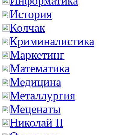
Информатика
История
Колчак
Криминалистика
Маркетинг
Математика
Медицина
Металлургия
Меценаты
Николай II