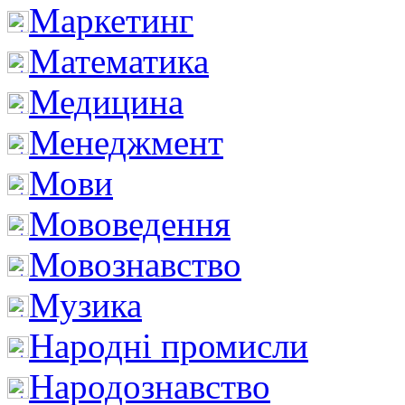
Маркетинг
Математика
Медицина
Менеджмент
Мови
Мововедення
Мовознавство
Музика
Народні промисли
Народознавство