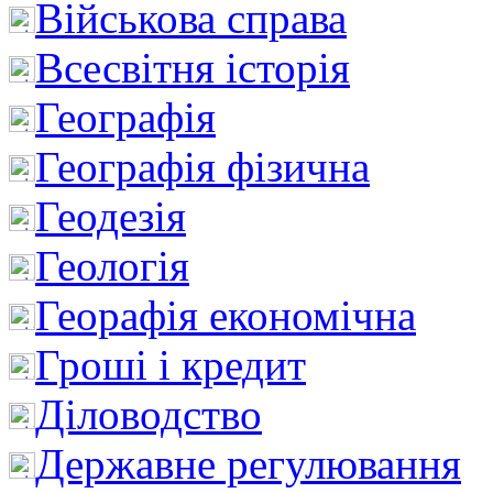
Військова справа
Всесвітня історія
Географія
Географія фізична
Геодезія
Геологія
Георафія економічна
Гроші і кредит
Діловодство
Державне регулювання