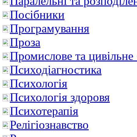
Паралельні та розподіле
Посібники
Програмування
Проза
Промислове та цивільне
Психодіагностика
Психологія
Психологія здоровя
Психотерапія
Релігіознавство