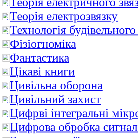
Теорія електричного звя
Теорія електрозвязку
Технологія будівельного
Фізіогноміка
Фантастика
Цікаві книги
Цивільна оборона
Цивільний захист
Цифрві інтегральні мік
Цифрова обробка сигнал