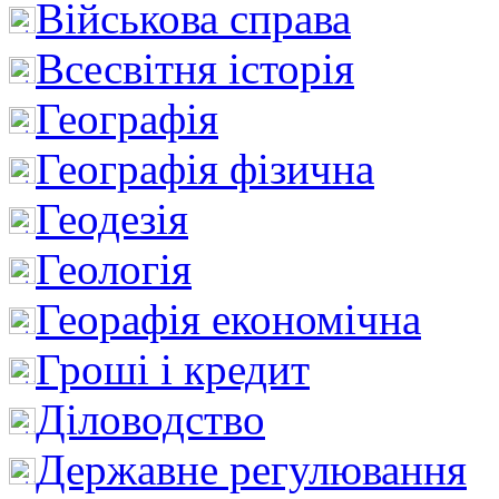
Військова справа
Всесвітня історія
Географія
Географія фізична
Геодезія
Геологія
Георафія економічна
Гроші і кредит
Діловодство
Державне регулювання