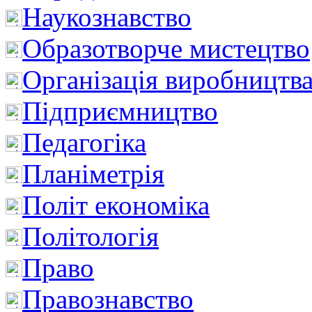
Наукознавство
Образотворче мистецтво
Організація виробництв
Підприємництво
Педагогіка
Планіметрія
Політ економіка
Політологія
Право
Правознавство