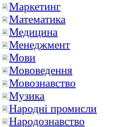
Маркетинг
Математика
Медицина
Менеджмент
Мови
Мововедення
Мовознавство
Музика
Народні промисли
Народознавство