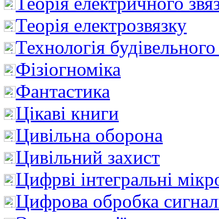
Теорія електричного звя
Теорія електрозвязку
Технологія будівельного
Фізіогноміка
Фантастика
Цікаві книги
Цивільна оборона
Цивільний захист
Цифрві інтегральні мік
Цифрова обробка сигнал