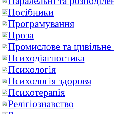
Паралельні та розподіле
Посібники
Програмування
Проза
Промислове та цивільне
Психодіагностика
Психологія
Психологія здоровя
Психотерапія
Релігіознавство