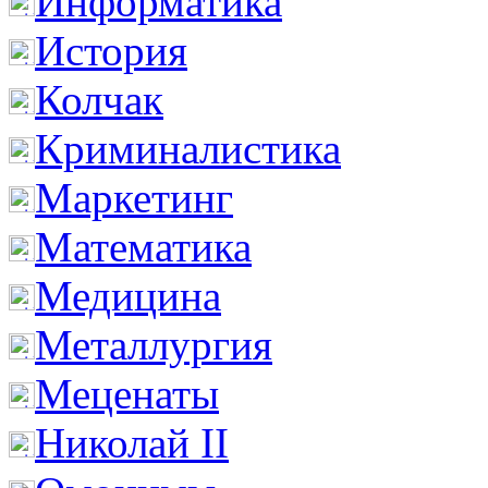
Информатика
История
Колчак
Криминалистика
Маркетинг
Математика
Медицина
Металлургия
Меценаты
Николай II