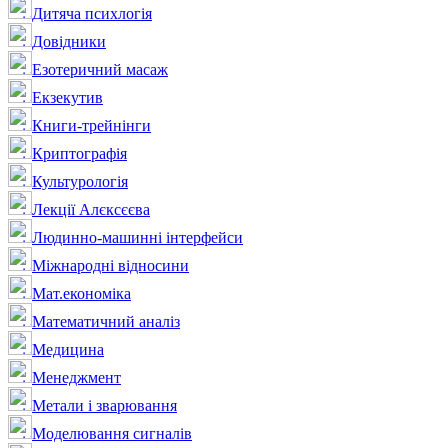
Дитяча психлогія
Довідники
Езотеричний масаж
Екзекутив
Книги-трейнінги
Криптографія
Культурологія
Лекції Алєксєєва
Людинно-машинні інтерфейси
Міжнародні відносини
Мат.економіка
Математичний аналіз
Медицина
Менеджмент
Метали і зварювання
Моделювання сигналів