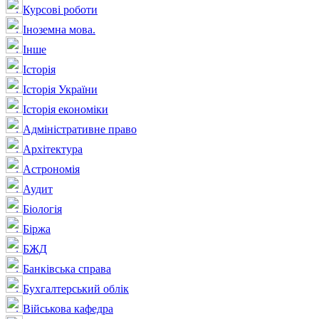
Курсові роботи
Іноземна мова.
Інше
Історія
Історія України
Історія економіки
Адміністративне право
Архітектура
Астрономія
Аудит
Біологія
Біржа
БЖД
Банківська справа
Бухгалтерський облік
Військова кафедра