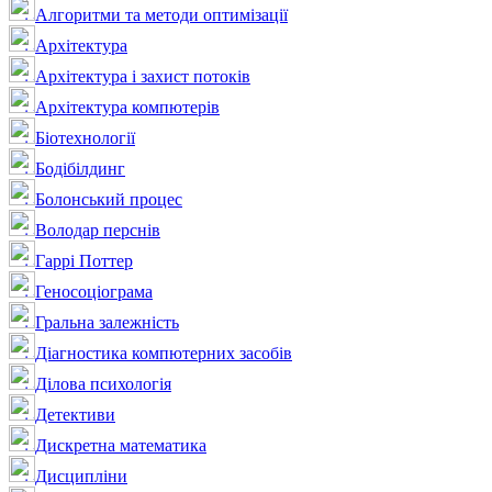
Алгоритми та методи оптимізації
Архітектура
Архітектура і захист потоків
Архітектура компютерів
Біотехнології
Бодібілдинг
Болонський процес
Володар перснів
Гаррі Поттер
Геносоціограма
Гральна залежність
Діагностика компютерних засобів
Ділова психологія
Детективи
Дискретна математика
Дисципліни