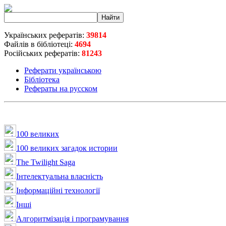
Українських рефератів:
39814
Файлів в бібліотеці:
4694
Російських рефератів:
81243
Реферати українською
Бібліотека
Рефераты на русском
100 великих
100 великих загадок истории
The Twilight Saga
Інтелектуальна влaсність
Інформаційні технології
Інші
Алгоритмізація і програмування