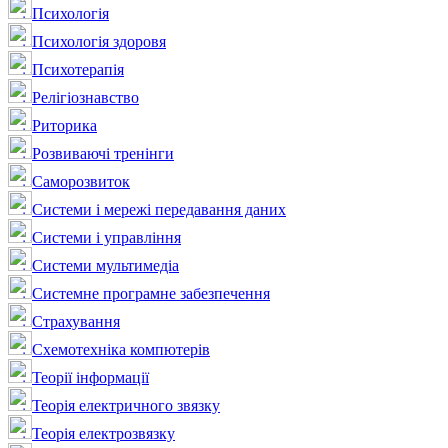
Психологія
Психологія здоровя
Психотерапія
Релігіознавство
Риторика
Розвиваючі тренінги
Саморозвиток
Системи і мережі передавання даних
Системи і управління
Системи мультимедіа
Системне програмне забезпечення
Страхування
Схемотехніка компютерів
Теорії інформації
Теорія електричного звязку
Теорія електрозвязку