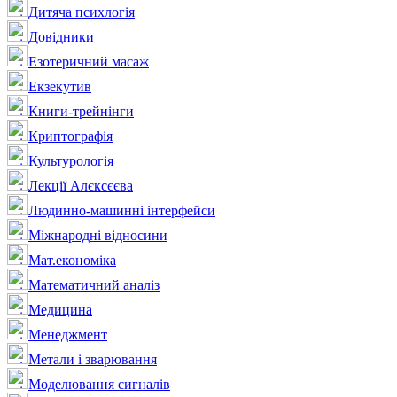
Дитяча психлогія
Довідники
Езотеричний масаж
Екзекутив
Книги-трейнінги
Криптографія
Культурологія
Лекції Алєксєєва
Людинно-машинні інтерфейси
Міжнародні відносини
Мат.економіка
Математичний аналіз
Медицина
Менеджмент
Метали і зварювання
Моделювання сигналів