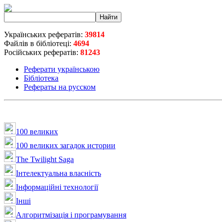
Українських рефератів:
39814
Файлів в бібліотеці:
4694
Російських рефератів:
81243
Реферати українською
Бібліотека
Рефераты на русском
100 великих
100 великих загадок истории
The Twilight Saga
Інтелектуальна влaсність
Інформаційні технології
Інші
Алгоритмізація і програмування