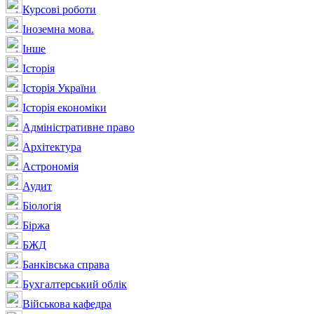
Курсові роботи
Іноземна мова.
Інше
Історія
Історія України
Історія економіки
Адміністративне право
Архітектура
Астрономія
Аудит
Біологія
Біржа
БЖД
Банківська справа
Бухгалтерський облік
Військова кафедра