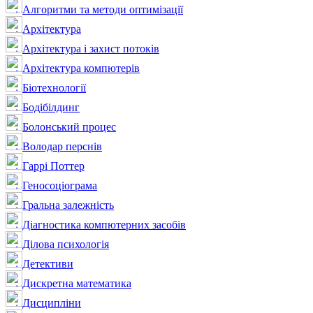
Алгоритми та методи оптимізації
Архітектура
Архітектура і захист потоків
Архітектура компютерів
Біотехнології
Бодібілдинг
Болонський процес
Володар перснів
Гаррі Поттер
Геносоціограма
Гральна залежність
Діагностика компютерних засобів
Ділова психологія
Детективи
Дискретна математика
Дисципліни