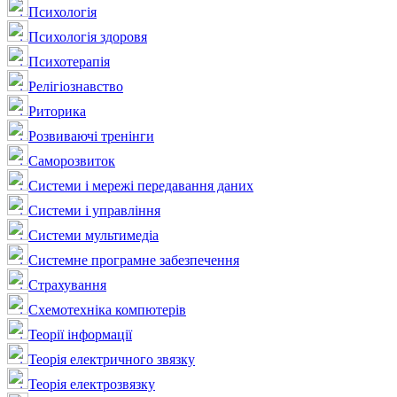
Психологія
Психологія здоровя
Психотерапія
Релігіознавство
Риторика
Розвиваючі тренінги
Саморозвиток
Системи і мережі передавання даних
Системи і управління
Системи мультимедіа
Системне програмне забезпечення
Страхування
Схемотехніка компютерів
Теорії інформації
Теорія електричного звязку
Теорія електрозвязку